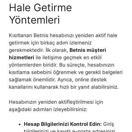
Hale Getirme
Yöntemleri
Kısıtlanan Betnis hesabınızı yeniden aktif hale
getirmek için birkaç adım izlemeniz
gerekmektedir. İlk olarak,
Betnis müşteri
hizmetleri
ile iletişime geçmek en etkili
yöntemlerden biridir. Bu süreçte, hesabınızın
kısıtlama sebebini öğrenmek ve gerekli belgeleri
sağlamak önemlidir. Ayrıca, online destek
kanallarını kullanarak hızlı bir yanıt alabilirsiniz.
Hesabınızın yeniden aktifleştirilmesi için
aşağıdaki adımları izleyebilirsiniz:
Hesap Bilgilerinizi Kontrol Edin:
Giriş
bilgilerinizi ve kayıtlı e-posta adresinizi