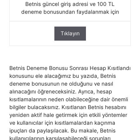
Betnis güncel giriş adresi ve 100 TL
deneme bonusundan faydalanmak için
Tıklayın
Betnis Deneme Bonusu Sonrası Hesap Kısıtlandı
konusunu ele alacağımız bu yazıda, Betnis
deneme bonusunun ne olduğunu ve nasıl
alınacağını öğreneceksiniz. Ayrıca, hesap
kısıtlamalarının neden olabileceğine dair önemli
bilgiler bulacaksınız. Kısıtlanan Betnis hesabını
yeniden aktif hale getirmek için etkili yöntemler
ve kullanıcılar için kısıtlamalardan kaçınma
ipuçları da paylaşılacak. Bu makale, Betnis
kullanıcılarının karşılaşabileceği sorunları