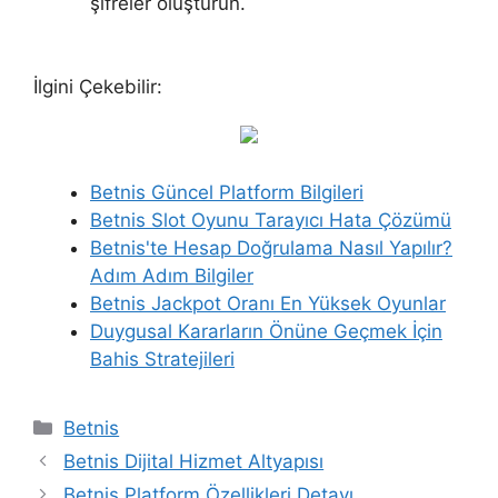
şifreler oluşturun.
İlgini Çekebilir:
Betnis Güncel Platform Bilgileri
Betnis Slot Oyunu Tarayıcı Hata Çözümü
Betnis'te Hesap Doğrulama Nasıl Yapılır?
Adım Adım Bilgiler
Betnis Jackpot Oranı En Yüksek Oyunlar
Duygusal Kararların Önüne Geçmek İçin
Bahis Stratejileri
Kategoriler
Betnis
Betnis Dijital Hizmet Altyapısı
Betnis Platform Özellikleri Detayı