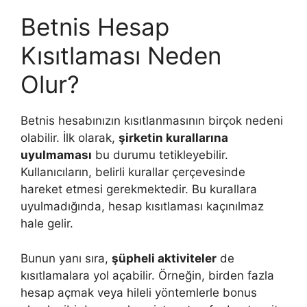
Betnis Hesap
Kısıtlaması Neden
Olur?
Betnis hesabınızın kısıtlanmasının birçok nedeni
olabilir. İlk olarak,
şirketin kurallarına
uyulmaması
bu durumu tetikleyebilir.
Kullanıcıların, belirli kurallar çerçevesinde
hareket etmesi gerekmektedir. Bu kurallara
uyulmadığında, hesap kısıtlaması kaçınılmaz
hale gelir.
Bunun yanı sıra,
şüpheli aktiviteler
de
kısıtlamalara yol açabilir. Örneğin, birden fazla
hesap açmak veya hileli yöntemlerle bonus