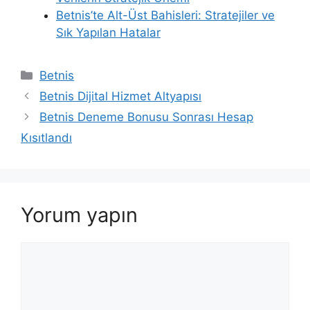
Betnis’te Alt-Üst Bahisleri: Stratejiler ve
Sık Yapılan Hatalar
Kategoriler
Betnis
Betnis Dijital Hizmet Altyapısı
Betnis Deneme Bonusu Sonrası Hesap
Kısıtlandı
Yorum yapın
Yorum