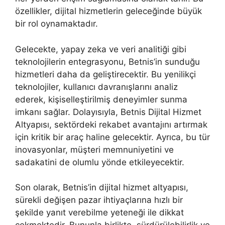
özellikler, dijital hizmetlerin geleceğinde büyük
bir rol oynamaktadır.
Gelecekte, yapay zeka ve veri analitiği gibi
teknolojilerin entegrasyonu, Betnis’in sunduğu
hizmetleri daha da geliştirecektir. Bu yenilikçi
teknolojiler, kullanıcı davranışlarını analiz
ederek, kişiselleştirilmiş deneyimler sunma
imkanı sağlar. Dolayısıyla, Betnis Dijital Hizmet
Altyapısı, sektördeki rekabet avantajını artırmak
için kritik bir araç haline gelecektir. Ayrıca, bu tür
inovasyonlar, müşteri memnuniyetini ve
sadakatini de olumlu yönde etkileyecektir.
Son olarak, Betnis’in dijital hizmet altyapısı,
sürekli değişen pazar ihtiyaçlarına hızlı bir
şekilde yanıt verebilme yeteneği ile dikkat