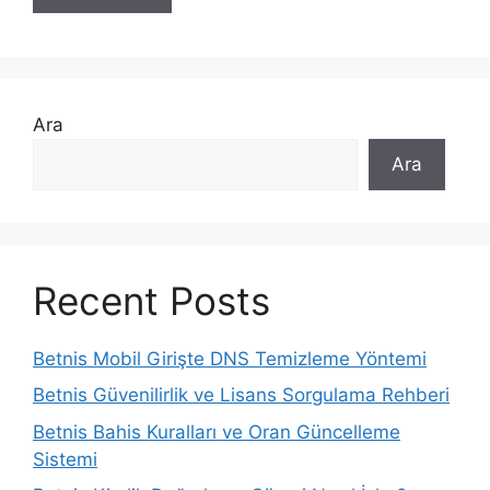
Ara
Ara
Recent Posts
Betnis Mobil Girişte DNS Temizleme Yöntemi
Betnis Güvenilirlik ve Lisans Sorgulama Rehberi
Betnis Bahis Kuralları ve Oran Güncelleme
Sistemi