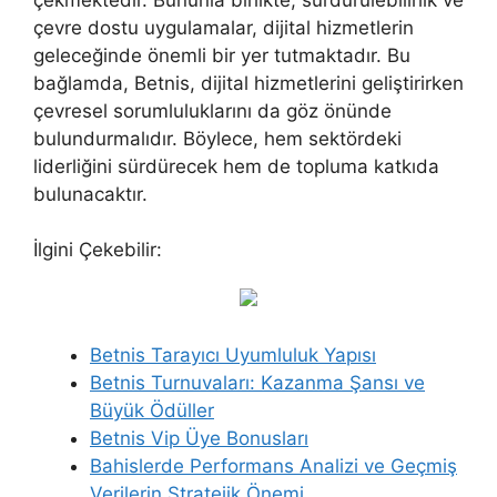
çekmektedir. Bununla birlikte, sürdürülebilirlik ve
çevre dostu uygulamalar, dijital hizmetlerin
geleceğinde önemli bir yer tutmaktadır. Bu
bağlamda, Betnis, dijital hizmetlerini geliştirirken
çevresel sorumluluklarını da göz önünde
bulundurmalıdır. Böylece, hem sektördeki
liderliğini sürdürecek hem de topluma katkıda
bulunacaktır.
İlgini Çekebilir:
Betnis Tarayıcı Uyumluluk Yapısı
Betnis Turnuvaları: Kazanma Şansı ve
Büyük Ödüller
Betnis Vip Üye Bonusları
Bahislerde Performans Analizi ve Geçmiş
Verilerin Stratejik Önemi