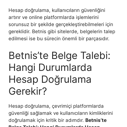
Hesap doğrulama, kullanıcıların güvenliğini
artırır ve online platformlarda işlemlerini
sorunsuz bir şekilde gerçekleştirebilmeleri için
gereklidir. Betnis gibi sitelerde, belgelerin talep
edilmesi ise bu sürecin önemli bir parçasıdır.
Betnis’te Belge Talebi:
Hangi Durumlarda
Hesap Doğrulama
Gerekir?
Hesap doğrulama, çevrimiçi platformlarda
güvenliği sağlamak ve kullanıcıların kimliklerini
doğrulamak için kritik bir adımdır.
Betnis’te