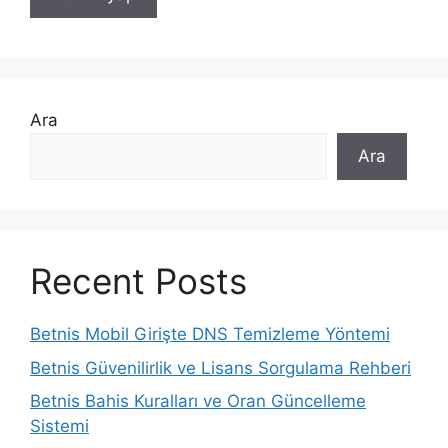
Ara
Ara
Recent Posts
Betnis Mobil Girişte DNS Temizleme Yöntemi
Betnis Güvenilirlik ve Lisans Sorgulama Rehberi
Betnis Bahis Kuralları ve Oran Güncelleme
Sistemi