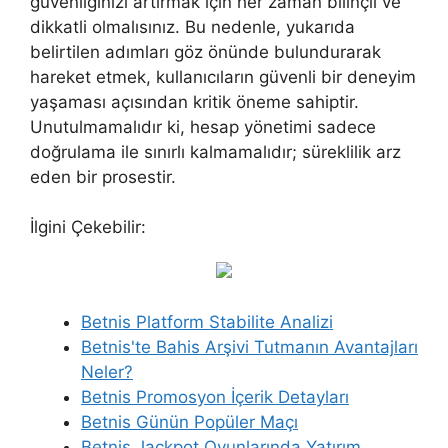
güvenliğinizi artırmak için her zaman bilinçli ve
dikkatli olmalısınız. Bu nedenle, yukarıda
belirtilen adımları göz önünde bulundurarak
hareket etmek, kullanıcıların güvenli bir deneyim
yaşaması açısından kritik öneme sahiptir.
Unutulmamalıdır ki, hesap yönetimi sadece
doğrulama ile sınırlı kalmamalıdır; süreklilik arz
eden bir prosestir.
İlgini Çekebilir:
Betnis Platform Stabilite Analizi
Betnis'te Bahis Arşivi Tutmanın Avantajları
Neler?
Betnis Promosyon İçerik Detayları
Betnis Günün Popüler Maçı
Betnis Jackpot Oyunlarında Yatırım