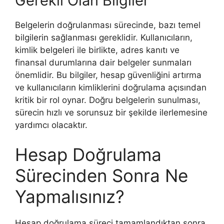
Gerekli Olan Bilgiler
Belgelerin doğrulanması sürecinde, bazı temel
bilgilerin sağlanması gereklidir. Kullanıcıların,
kimlik belgeleri ile birlikte, adres kanıtı ve
finansal durumlarına dair belgeler sunmaları
önemlidir. Bu bilgiler, hesap güvenliğini artırma
ve kullanıcıların kimliklerini doğrulama açısından
kritik bir rol oynar. Doğru belgelerin sunulması,
sürecin hızlı ve sorunsuz bir şekilde ilerlemesine
yardımcı olacaktır.
Hesap Doğrulama
Sürecinden Sonra Ne
Yapmalısınız?
Hesap doğrulama süreci tamamlandıktan sonra,