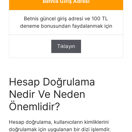
Betnis Giriş Adresi
Betnis güncel giriş adresi ve 100 TL
deneme bonusundan faydalanmak için
Tıklayın
Hesap Doğrulama
Nedir Ve Neden
Önemlidir?
Hesap doğrulama, kullanıcıların kimliklerini
doğrulamak için uygulanan bir dizi işlemdir.