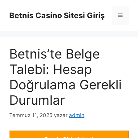
İçeriğe
atla
Betnis Casino Sitesi Giriş
Menü
Betnis’te Belge
Talebi: Hesap
Doğrulama Gerekli
Durumlar
Temmuz 11, 2025
yazar
admin