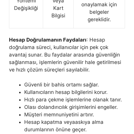
Yöntemi
veya
onaylamak için
Değişikliği
Kart
belgeler
Bilgisi
gereklidir.
Hesap Doğrulamanın Faydaları
: Hesap
doğrulama süreci, kullanıcılar için pek çok
avantaj sunar. Bu faydalar arasında güvenliğin
sağlanması, işlemlerin güvenilir hale getirilmesi
ve hızlı çözüm süreçleri sayılabilir.
Güvenli bir bahis ortamı sağlar.
Kullanıcıların hesap bilgilerini korur.
Hızlı para çekme işlemlerine olanak tanır.
Olası dolandırıcılık girişimlerini engeller.
Müşteri memnuniyetini artırır.
Hesap kapatma veyaaskıya alma
durumlarının önüne geçer.