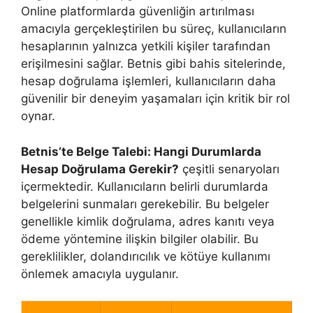
Online platformlarda güvenliğin artırılması
amacıyla gerçekleştirilen bu süreç, kullanıcıların
hesaplarının yalnızca yetkili kişiler tarafından
erişilmesini sağlar. Betnis gibi bahis sitelerinde,
hesap doğrulama işlemleri, kullanıcıların daha
güvenilir bir deneyim yaşamaları için kritik bir rol
oynar.
Betnis’te Belge Talebi: Hangi Durumlarda
Hesap Doğrulama Gerekir?
çeşitli senaryoları
içermektedir. Kullanıcıların belirli durumlarda
belgelerini sunmaları gerekebilir. Bu belgeler
genellikle kimlik doğrulama, adres kanıtı veya
ödeme yöntemine ilişkin bilgiler olabilir. Bu
gereklilikler, dolandırıcılık ve kötüye kullanımı
önlemek amacıyla uygulanır.