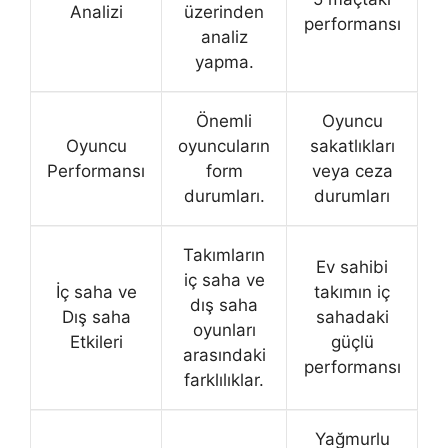
Analizi
üzerinden
performansı
analiz
yapma.
Önemli
Oyuncu
Oyuncu
oyuncuların
sakatlıkları
Performansı
form
veya ceza
durumları.
durumları
Takımların
Ev sahibi
iç saha ve
İç saha ve
takımın iç
dış saha
Dış saha
sahadaki
oyunları
Etkileri
güçlü
arasındaki
performansı
farklılıklar.
Yağmurlu