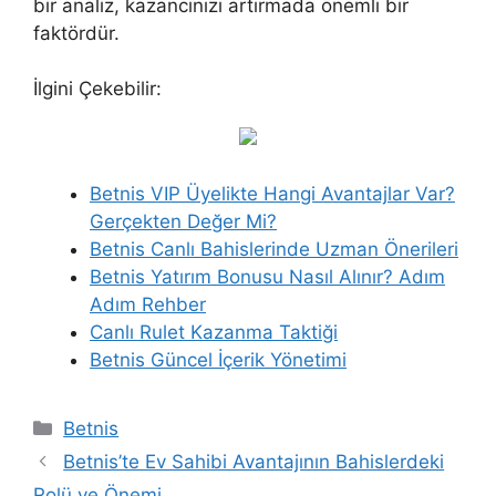
bir analiz, kazancınızı artırmada önemli bir
faktördür.
İlgini Çekebilir:
Betnis VIP Üyelikte Hangi Avantajlar Var?
Gerçekten Değer Mi?
Betnis Canlı Bahislerinde Uzman Önerileri
Betnis Yatırım Bonusu Nasıl Alınır? Adım
Adım Rehber
Canlı Rulet Kazanma Taktiği
Betnis Güncel İçerik Yönetimi
Kategoriler
Betnis
Betnis’te Ev Sahibi Avantajının Bahislerdeki
Rolü ve Önemi