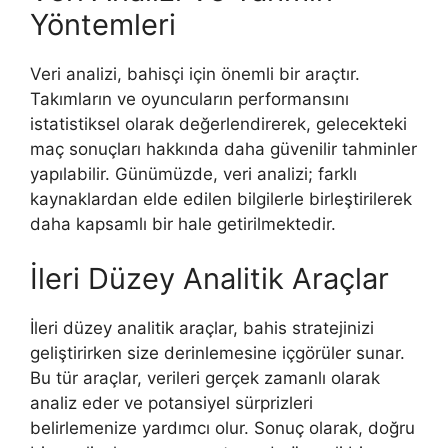
Yöntemleri
Veri analizi, bahisçi için önemli bir araçtır.
Takımların ve oyuncuların performansını
istatistiksel olarak değerlendirerek, gelecekteki
maç sonuçları hakkında daha güvenilir tahminler
yapılabilir. Günümüzde, veri analizi; farklı
kaynaklardan elde edilen bilgilerle birleştirilerek
daha kapsamlı bir hale getirilmektedir.
İleri Düzey Analitik Araçlar
İleri düzey analitik araçlar, bahis stratejinizi
geliştirirken size derinlemesine içgörüler sunar.
Bu tür araçlar, verileri gerçek zamanlı olarak
analiz eder ve potansiyel sürprizleri
belirlemenize yardımcı olur. Sonuç olarak, doğru