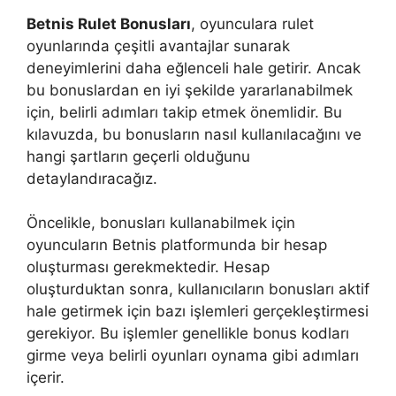
Betnis Rulet Bonusları
, oyunculara rulet
oyunlarında çeşitli avantajlar sunarak
deneyimlerini daha eğlenceli hale getirir. Ancak
bu bonuslardan en iyi şekilde yararlanabilmek
için, belirli adımları takip etmek önemlidir. Bu
kılavuzda, bu bonusların nasıl kullanılacağını ve
hangi şartların geçerli olduğunu
detaylandıracağız.
Öncelikle, bonusları kullanabilmek için
oyuncuların Betnis platformunda bir hesap
oluşturması gerekmektedir. Hesap
oluşturduktan sonra, kullanıcıların bonusları aktif
hale getirmek için bazı işlemleri gerçekleştirmesi
gerekiyor. Bu işlemler genellikle bonus kodları
girme veya belirli oyunları oynama gibi adımları
içerir.