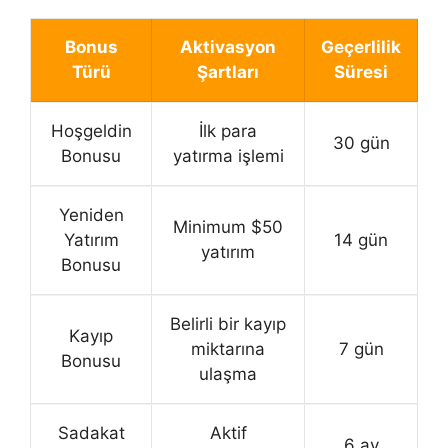
Bonus
Aktivasyon
Geçerlilik
Türü
Şartları
Süresi
Hoşgeldin
İlk para
30 gün
Bonusu
yatırma işlemi
Yeniden
Minimum $50
Yatırım
14 gün
yatırım
Bonusu
Belirli bir kayıp
Kayıp
miktarına
7 gün
Bonusu
ulaşma
Sadakat
Aktif
6 ay