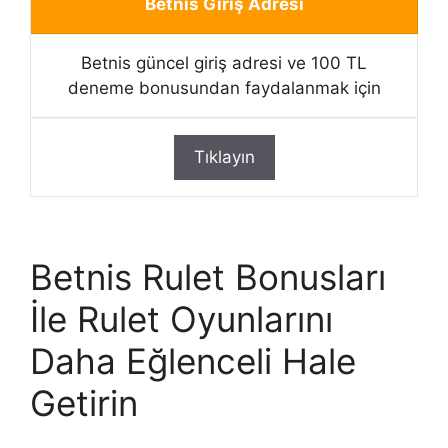
Betnis Giriş Adresi
Betnis güncel giriş adresi ve 100 TL
deneme bonusundan faydalanmak için
Tıklayın
Betnis Rulet Bonusları
İle Rulet Oyunlarını
Daha Eğlenceli Hale
Getirin