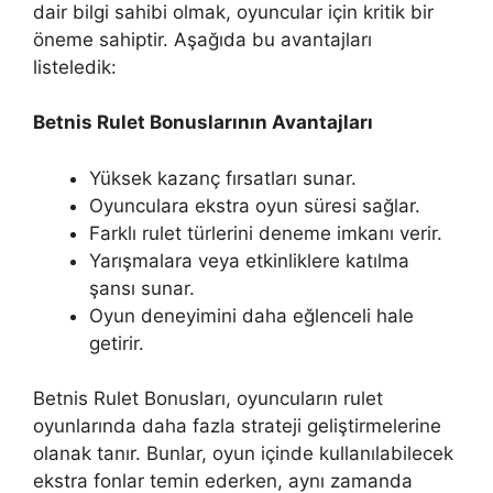
dair bilgi sahibi olmak, oyuncular için kritik bir
öneme sahiptir. Aşağıda bu avantajları
listeledik:
Betnis Rulet Bonuslarının Avantajları
Yüksek kazanç fırsatları sunar.
Oyunculara ekstra oyun süresi sağlar.
Farklı rulet türlerini deneme imkanı verir.
Yarışmalara veya etkinliklere katılma
şansı sunar.
Oyun deneyimini daha eğlenceli hale
getirir.
Betnis Rulet Bonusları, oyuncuların rulet
oyunlarında daha fazla strateji geliştirmelerine
olanak tanır. Bunlar, oyun içinde kullanılabilecek
ekstra fonlar temin ederken, aynı zamanda