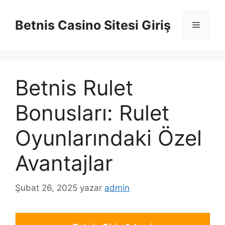
İçeriğe
atla
Betnis Casino Sitesi Giriş
Menü
Betnis Rulet
Bonusları: Rulet
Oyunlarındaki Özel
Avantajlar
Şubat 26, 2025
yazar
admin