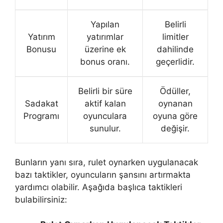
Yapılan
Belirli
Yatırım
yatırımlar
limitler
Bonusu
üzerine ek
dahilinde
bonus oranı.
geçerlidir.
Belirli bir süre
Ödüller,
Sadakat
aktif kalan
oynanan
Programı
oyunculara
oyuna göre
sunulur.
değişir.
Bunların yanı sıra, rulet oynarken uygulanacak
bazı taktikler, oyuncuların şansını artırmakta
yardımcı olabilir. Aşağıda başlıca taktikleri
bulabilirsiniz: