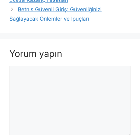
Ekstra Kazanç Fırsatları
Betnis Güvenli Giriş: Güvenliğinizi
Sağlayacak Önlemler ve İpuçları
Yorum yapın
Yorum