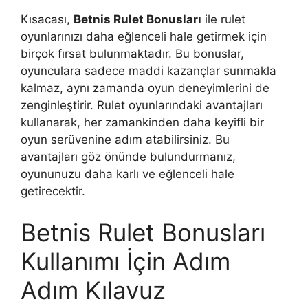
Kısacası,
Betnis Rulet Bonusları
ile rulet
oyunlarınızı daha eğlenceli hale getirmek için
birçok fırsat bulunmaktadır. Bu bonuslar,
oyunculara sadece maddi kazançlar sunmakla
kalmaz, aynı zamanda oyun deneyimlerini de
zenginleştirir. Rulet oyunlarındaki avantajları
kullanarak, her zamankinden daha keyifli bir
oyun serüvenine adım atabilirsiniz. Bu
avantajları göz önünde bulundurmanız,
oyununuzu daha karlı ve eğlenceli hale
getirecektir.
Betnis Rulet Bonusları
Kullanımı İçin Adım
Adım Kılavuz