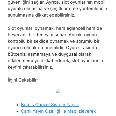
güvenliğini sağlar. Ayrıca, slot oyunlarının mobil
uyumlu olmasına ve çeşitli ödeme yöntemlerinin
sunulmasına dikkat edebilirsiniz.
Slot oyunları oynamak, hem eğlenceli hem de
heyecanlı bir deneyim sunar. Ancak, oyunu
kontrollü bir şekilde oynamak ve sorumlu bir
oyuncu olmak da önemlidir. Oyun sırasında
bütçenizi aşmamaya ve duygusal olarak
etkilenmemeye dikkat ederek, slot oyunlarının
keyfini çıkarabilirsiniz.
İlgini Çekebilir:
Betnis Güncel Sistem Yapısı
Canlı Yayın Özelliği ile Maç İzleyerek