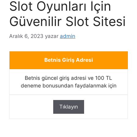
Slot Oyunları İçin
Güvenilir Slot Sitesi
Aralık 6, 2023
yazar
admin
Betnis Giriş Adresi
Betnis güncel giriş adresi ve 100 TL
deneme bonusundan faydalanmak için
Tıklayın