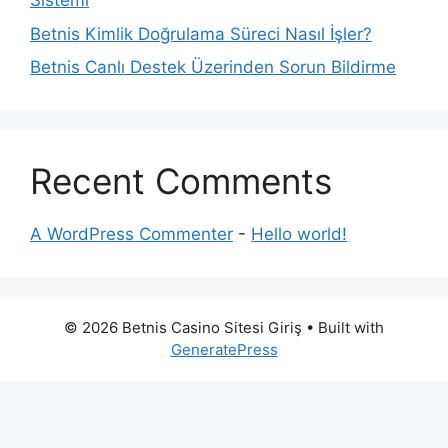
Sistemi
Betnis Kimlik Doğrulama Süreci Nasıl İşler?
Betnis Canlı Destek Üzerinden Sorun Bildirme
Recent Comments
A WordPress Commenter
-
Hello world!
© 2026 Betnis Casino Sitesi Giriş
• Built with
GeneratePress