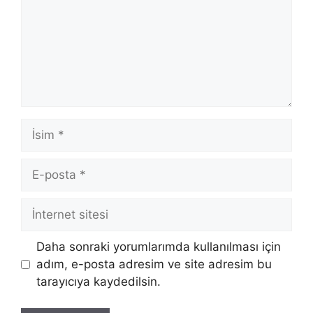
İsim
E-
posta
İnternet
sitesi
Daha sonraki yorumlarımda kullanılması için
adım, e-posta adresim ve site adresim bu
tarayıcıya kaydedilsin.