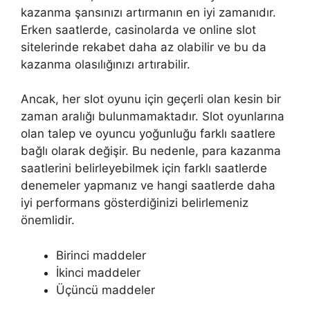
kazanma şansınızı artırmanın en iyi zamanıdır.
Erken saatlerde, casinolarda ve online slot
sitelerinde rekabet daha az olabilir ve bu da
kazanma olasılığınızı artırabilir.
Ancak, her slot oyunu için geçerli olan kesin bir
zaman aralığı bulunmamaktadır. Slot oyunlarına
olan talep ve oyuncu yoğunluğu farklı saatlere
bağlı olarak değişir. Bu nedenle, para kazanma
saatlerini belirleyebilmek için farklı saatlerde
denemeler yapmanız ve hangi saatlerde daha
iyi performans gösterdiğinizi belirlemeniz
önemlidir.
Birinci maddeler
İkinci maddeler
Üçüncü maddeler