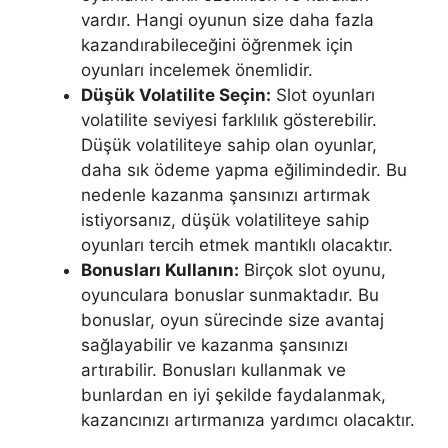
vardır. Hangi oyunun size daha fazla
kazandırabileceğini öğrenmek için
oyunları incelemek önemlidir.
Düşük Volatilite Seçin:
Slot oyunları
volatilite seviyesi farklılık gösterebilir.
Düşük volatiliteye sahip olan oyunlar,
daha sık ödeme yapma eğilimindedir. Bu
nedenle kazanma şansınızı artırmak
istiyorsanız, düşük volatiliteye sahip
oyunları tercih etmek mantıklı olacaktır.
Bonusları Kullanın:
Birçok slot oyunu,
oyunculara bonuslar sunmaktadır. Bu
bonuslar, oyun sürecinde size avantaj
sağlayabilir ve kazanma şansınızı
artırabilir. Bonusları kullanmak ve
bunlardan en iyi şekilde faydalanmak,
kazancınızı artırmanıza yardımcı olacaktır.