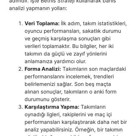
adımdır. İşte Betnis Strateji kullanarak bahis
analizi yapmanın yolları:
Veri Toplama:
İlk adım, takım istatistikleri,
oyuncu performansları, sakatlık durumu
ve geçmiş karşılaşma sonuçları gibi
verileri toplamaktır. Bu bilgiler, her iki
takımın da güçlü ve zayıf yönlerini
anlamanıza yardımcı olur.
Forma Analizi:
Takımların son maçlardaki
performanslarını incelemek, trendleri
belirlemenizi sağlar. Son beş maçta
alınan sonuçlar, takımların o anki form
durumunu gösterir.
Karşılaştırma Yapma:
Takımların
oynadığı ligleri, rakiplerini ve maç içi
performansları karşılaştırarak daha net bir
analiz yapabilirsiniz. Örneğin, bir takımın