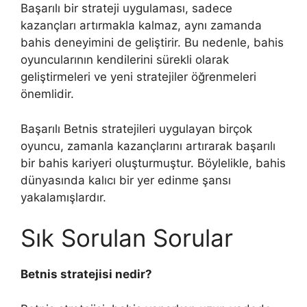
Başarılı bir strateji uygulaması, sadece
kazançları artırmakla kalmaz, aynı zamanda
bahis deneyimini de geliştirir. Bu nedenle, bahis
oyuncularının kendilerini sürekli olarak
geliştirmeleri ve yeni stratejiler öğrenmeleri
önemlidir.
Başarılı Betnis stratejileri uygulayan birçok
oyuncu, zamanla kazançlarını artırarak başarılı
bir bahis kariyeri oluşturmuştur. Böylelikle, bahis
dünyasında kalıcı bir yer edinme şansı
yakalamışlardır.
Sık Sorulan Sorular
Betnis stratejisi nedir?