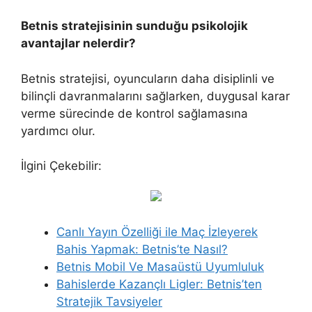
Betnis stratejisinin sunduğu psikolojik
avantajlar nelerdir?
Betnis stratejisi, oyuncuların daha disiplinli ve
bilinçli davranmalarını sağlarken, duygusal karar
verme sürecinde de kontrol sağlamasına
yardımcı olur.
İlgini Çekebilir:
Canlı Yayın Özelliği ile Maç İzleyerek
Bahis Yapmak: Betnis’te Nasıl?
Betnis Mobil Ve Masaüstü Uyumluluk
Bahislerde Kazançlı Ligler: Betnis’ten
Stratejik Tavsiyeler