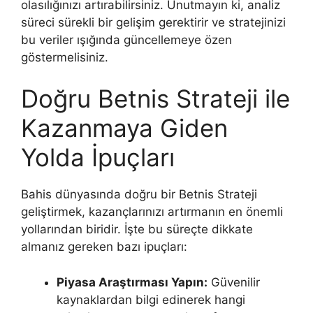
olasılığınızı artırabilirsiniz. Unutmayın ki, analiz
süreci sürekli bir gelişim gerektirir ve stratejinizi
bu veriler ışığında güncellemeye özen
göstermelisiniz.
Doğru Betnis Strateji ile
Kazanmaya Giden
Yolda İpuçları
Bahis dünyasında doğru bir Betnis Strateji
geliştirmek, kazançlarınızı artırmanın en önemli
yollarından biridir. İşte bu süreçte dikkate
almanız gereken bazı ipuçları:
Piyasa Araştırması Yapın:
Güvenilir
kaynaklardan bilgi edinerek hangi