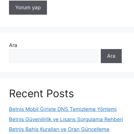
Ara
Ara
Recent Posts
Betnis Mobil Girişte DNS Temizleme Yöntemi
Betnis Güvenilirlik ve Lisans Sorgulama Rehberi
Betnis Bahis Kuralları ve Oran Güncelleme