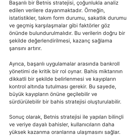
Başarılı bir Betnis stratejisi, çoğunlukla analiz
edilen verilere dayanmaktadır. Örneğin,
istatistikler, takım form durumu, sakatlık durumu
ve geçmiş karşılaşmalar gibi faktörler göz
önünde bulundurulmalıdır. Bu verilerin doğru bir
şekilde değerlendirilmesi, kazanç sağlama
şansını artırır.
Ayrıca, başarılı uygulamalar arasında bankroll
yönetimi de kritik bir rol oynar. Bahis miktarının
dikkatli bir şekilde belirlenmesi ve kayıpların
kontrol altında tutulması gerekir. Bu sayede,
büyük kayıpların önüne geçilebilir ve
sürdürülebilir bir bahis stratejisi oluşturulabilir.
Sonuç olarak, Betnis stratejisi ile yapılan bilinçli
ve veriye dayalı bahisler, kullanıcıların daha
yüksek kazanma oranlarına ulaşmasını sağlar.