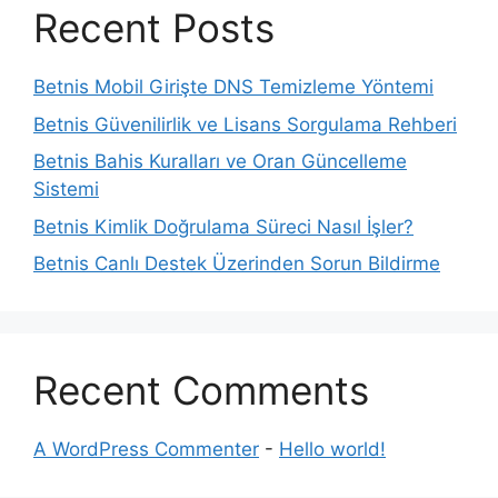
Recent Posts
Betnis Mobil Girişte DNS Temizleme Yöntemi
Betnis Güvenilirlik ve Lisans Sorgulama Rehberi
Betnis Bahis Kuralları ve Oran Güncelleme
Sistemi
Betnis Kimlik Doğrulama Süreci Nasıl İşler?
Betnis Canlı Destek Üzerinden Sorun Bildirme
Recent Comments
A WordPress Commenter
-
Hello world!