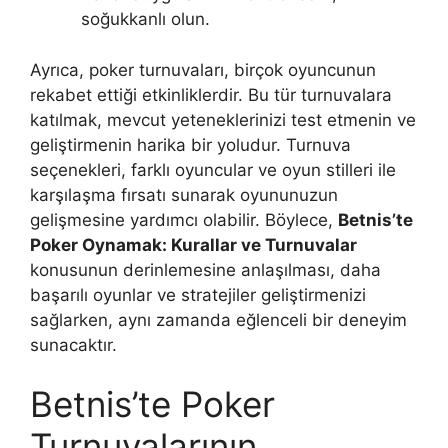
soğukkanlı olun.
Ayrıca, poker turnuvaları, birçok oyuncunun
rekabet ettiği etkinliklerdir. Bu tür turnuvalara
katılmak, mevcut yeteneklerinizi test etmenin ve
geliştirmenin harika bir yoludur. Turnuva
seçenekleri, farklı oyuncular ve oyun stilleri ile
karşılaşma fırsatı sunarak oyununuzun
gelişmesine yardımcı olabilir. Böylece,
Betnis’te
Poker Oynamak: Kurallar ve Turnuvalar
konusunun derinlemesine anlaşılması, daha
başarılı oyunlar ve stratejiler geliştirmenizi
sağlarken, aynı zamanda eğlenceli bir deneyim
sunacaktır.
Betnis’te Poker
Turnuvalarının