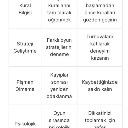
Kural
kurallarını
başlamadan
Bilgisi
tam olarak
önce kuralları
öğrenmek
gözden geçirin
Turnuvalara
Farklı oyun
Strateji
katılarak
stratejilerini
Geliştirme
deneyim
deneme
kazanın
Kayıplar
Pişman
sonrası
Kaybettiğinizde
Olmama
yeniden
sakin kalın
odaklanma
Oyun
Dikkatinizi
sırasında
toplamak için
Psikolojik
psikolojik
nefes