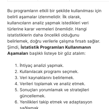
Bu programların etkili bir şekilde kullanılması için
belirli aşamalar izlenmelidir. İlk olarak,
kullanıcıların analiz yapmak istedikleri veri
türlerine karar vermeleri önemlidir. Hangi
istatistiklerin daha öncelikli olduğunu
belirlemek, doğru verilerle çalışma fırsatı sağlar.
Şimdi,
İstatistik Programları Kullanmanın
Aşamaları
başlıklı listeye bir göz atalım:
İhtiyaç analizi yapmak.
Kullanılacak programı seçmek.
Veri kaynaklarını belirlemek.
Verileri toplamak ve analiz etmek.
Sonuçları yorumlamak ve stratejileri
güncellemek.
Yenilikleri takip etmek ve adaptasyon
sağlamak.