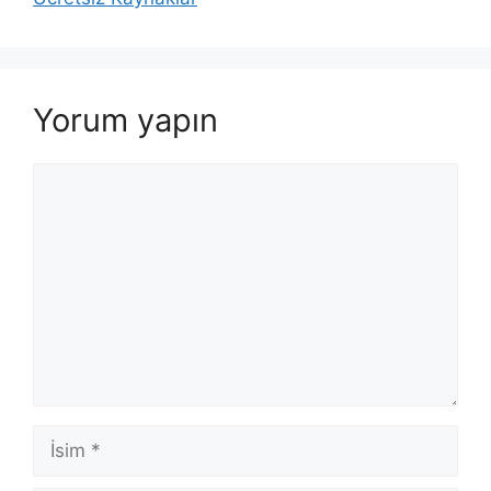
Yorum yapın
Yorum
İsim