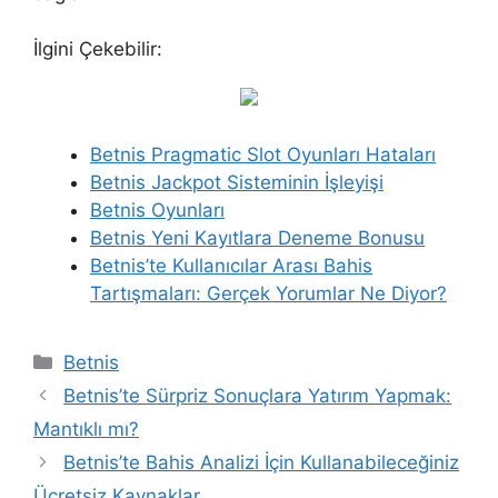
İlgini Çekebilir:
Betnis Pragmatic Slot Oyunları Hataları
Betnis Jackpot Sisteminin İşleyişi
Betnis Oyunları
Betnis Yeni Kayıtlara Deneme Bonusu
Betnis’te Kullanıcılar Arası Bahis
Tartışmaları: Gerçek Yorumlar Ne Diyor?
Kategoriler
Betnis
Betnis’te Sürpriz Sonuçlara Yatırım Yapmak:
Mantıklı mı?
Betnis’te Bahis Analizi İçin Kullanabileceğiniz
Ücretsiz Kaynaklar