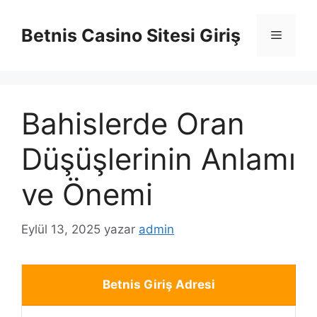
İçeriğe
atla
Betnis Casino Sitesi Giriş
Menü
Bahislerde Oran
Düşüşlerinin Anlamı
ve Önemi
Eylül 13, 2025
yazar
admin
Betnis Giriş Adresi