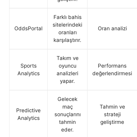
Farklı bahis
sitelerindeki
OddsPortal
Oran analizi
oranları
karşılaştırır.
Takım ve
Sports
oyuncu
Performans
Analytics
analizleri
değerlendirmesi
yapar.
Gelecek
maç
Tahmin ve
Predictive
sonuçlarını
strateji
Analytics
tahmin
geliştirme
eder.