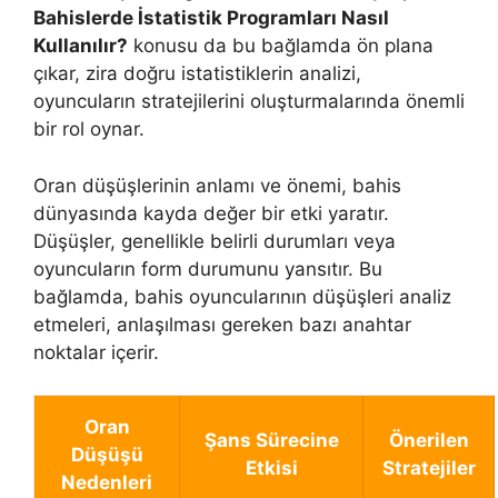
Bahislerde İstatistik Programları Nasıl
Kullanılır?
konusu da bu bağlamda ön plana
çıkar, zira doğru istatistiklerin analizi,
oyuncuların stratejilerini oluşturmalarında önemli
bir rol oynar.
Oran düşüşlerinin anlamı ve önemi, bahis
dünyasında kayda değer bir etki yaratır.
Düşüşler, genellikle belirli durumları veya
oyuncuların form durumunu yansıtır. Bu
bağlamda, bahis oyuncularının düşüşleri analiz
etmeleri, anlaşılması gereken bazı anahtar
noktalar içerir.
Oran
Şans Sürecine
Önerilen
Düşüşü
Etkisi
Stratejiler
Nedenleri