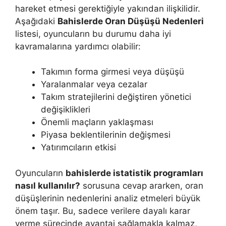
hareket etmesi gerektiğiyle yakından ilişkilidir.
Aşağıdaki
Bahislerde Oran Düşüşü Nedenleri
listesi, oyuncuların bu durumu daha iyi
kavramalarına yardımcı olabilir:
Takımın forma girmesi veya düşüşü
Yaralanmalar veya cezalar
Takım stratejilerini değiştiren yönetici
değişiklikleri
Önemli maçların yaklaşması
Piyasa beklentilerinin değişmesi
Yatırımcıların etkisi
Oyuncuların
bahislerde istatistik programları
nasıl kullanılır?
sorusuna cevap ararken, oran
düşüşlerinin nedenlerini analiz etmeleri büyük
önem taşır. Bu, sadece verilere dayalı karar
verme sürecinde avantaj sağlamakla kalmaz,