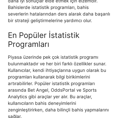
daha iyi sonuçlar elde etmek için elzemdir.
Bahislerde istatistik programları, bahis
severlerin hatalarından ders alarak daha başarılı
bir strateji geliştirmelerine yardımcı olur.
En Popüler İstatistik
Programları
Piyasa üzerinde pek çok istatistik programı
bulunmaktadır ve her biri farklı özellikler sunar.
Kullanıcılar, kendi ihtiyaçlarına uygun olarak bu
programları kullanarak bilgi birikimlerini
artırabilirler. Popüler istatistik programları
arasında Bet Angel, OddsPortal ve Sports
Analytics gibi araçlar yer alır. Bu araçlar,
kullanıcıların bahis deneyimlerini
zenginleştirirken, daha bilinçli bahis yapmalarını
sağlar.