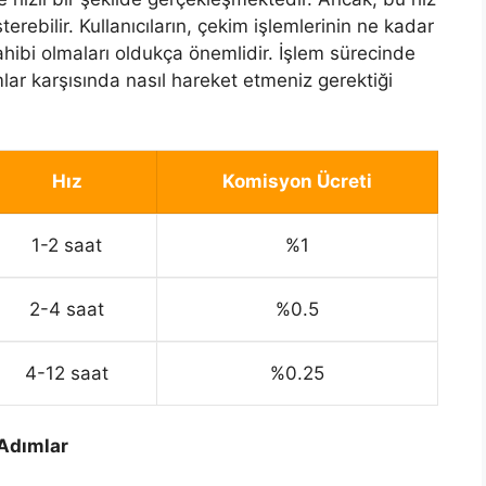
sterebilir. Kullanıcıların, çekim işlemlerinin ne kadar
ibi olmaları oldukça önemlidir. İşlem sürecinde
lar karşısında nasıl hareket etmeniz gerektiği
Hız
Komisyon Ücreti
1-2 saat
%1
2-4 saat
%0.5
4-12 saat
%0.25
 Adımlar