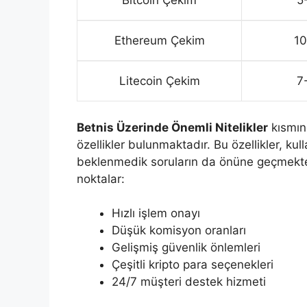
Bitcoin Çekim
5
Ethereum Çekim
10
Litecoin Çekim
7
Betnis Üzerinde Önemli Nitelikler
kısmınd
özellikler bulunmaktadır. Bu özellikler, kul
beklenmedik soruların da önüne geçmekted
noktalar:
Hızlı işlem onayı
Düşük komisyon oranları
Gelişmiş güvenlik önlemleri
Çeşitli kripto para seçenekleri
24/7 müşteri destek hizmeti