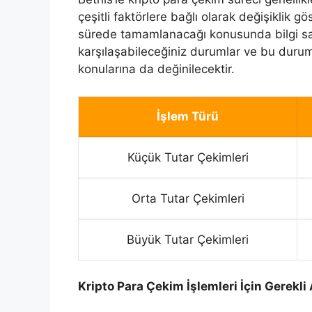
çeşitli faktörlere bağlı olarak değişiklik gö
sürede tamamlanacağı konusunda bilgi sah
karşılaşabileceğiniz durumlar ve bu durum
konularına da değinilecektir.
İşlem Türü
Küçük Tutar Çekimleri
Orta Tutar Çekimleri
Büyük Tutar Çekimleri
Kripto Para Çekim İşlemleri İçin Gerekli