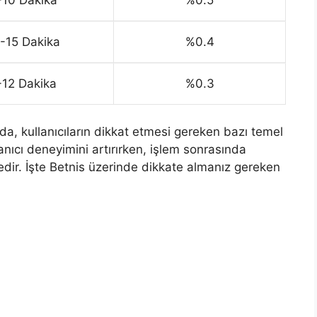
-10 Dakika
%0.5
-15 Dakika
%0.4
-12 Dakika
%0.3
a, kullanıcıların dikkat etmesi gereken bazı temel
lanıcı deneyimini artırırken, işlem sonrasında
ir. İşte Betnis üzerinde dikkate almanız gereken