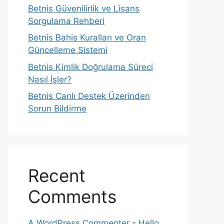
Betnis Güvenilirlik ve Lisans
Sorgulama Rehberi
Betnis Bahis Kuralları ve Oran
Güncelleme Sistemi
Betnis Kimlik Doğrulama Süreci
Nasıl İşler?
Betnis Canlı Destek Üzerinden
Sorun Bildirme
Recent
Comments
A WordPress Commenter
-
Hello