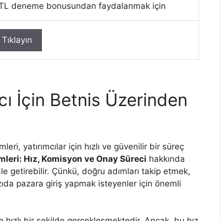
00 TL deneme bonusundan faydalanmak için
Tıklayın
cı İçin Betnis Üzerinden
eri, yatırımcılar için hızlı ve güvenilir bir süreç
emleri: Hız, Komisyon ve Onay Süreci
hakkında
ale getirebilir. Çünkü, doğru adımları takip etmek,
ıda pazara giriş yapmak isteyenler için önemli
le hızlı bir şekilde gerçekleşmektedir. Ancak, bu hız