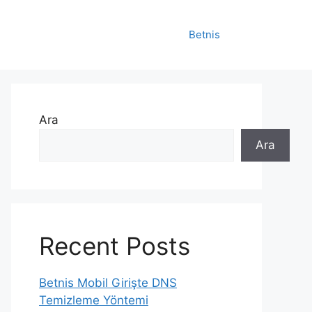
Betnis
Ara
Ara
Recent Posts
Betnis Mobil Girişte DNS
Temizleme Yöntemi