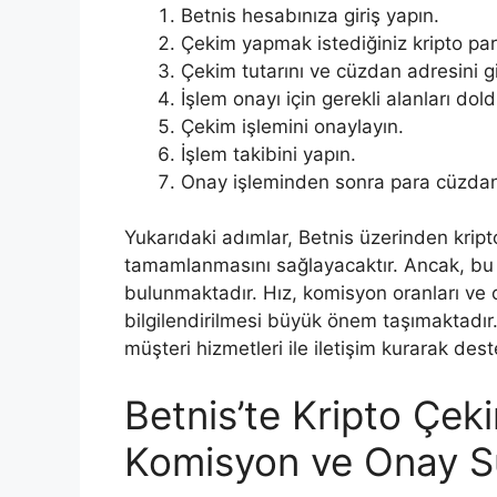
Betnis hesabınıza giriş yapın.
Çekim yapmak istediğiniz kripto par
Çekim tutarını ve cüzdan adresini gi
İşlem onayı için gerekli alanları dol
Çekim işlemini onaylayın.
İşlem takibini yapın.
Onay işleminden sonra para cüzdanı
Yukarıdaki adımlar, Betnis üzerinden kripto
tamamlanmasını sağlayacaktır. Ancak, bu 
bulunmaktadır. Hız, komisyon oranları ve 
bilgilendirilmesi büyük önem taşımaktadır. 
müşteri hizmetleri ile iletişim kurarak deste
Betnis’te Kripto Çeki
Komisyon ve Onay S