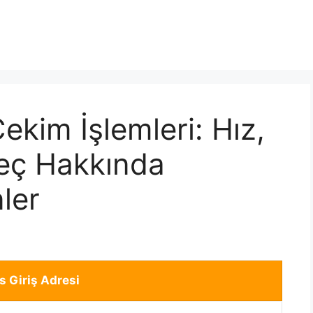
Çekim İşlemleri: Hız,
eç Hakkında
ler
s Giriş Adresi