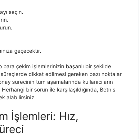
ayı seçin.
rin.
durun.
nıza geçecektir.
 para çekim işlemlerinizin başarılı bir şekilde
süreçlerde dikkat edilmesi gereken bazı noktalar
onay sürecinin tüm aşamalarında kullanıcıların
Herhangi bir sorun ile karşılaşıldığında, Betnis
k alabilirsiniz.
m İşlemleri: Hız,
üreci