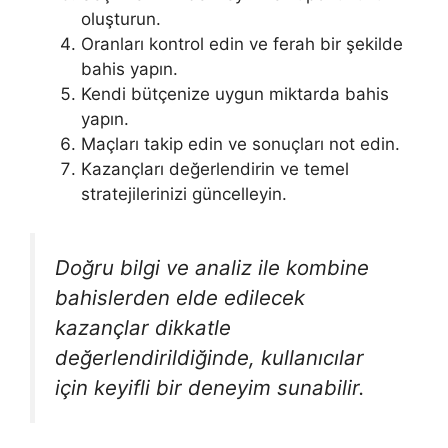
oluşturun.
Oranları kontrol edin ve ferah bir şekilde
bahis yapın.
Kendi bütçenize uygun miktarda bahis
yapın.
Maçları takip edin ve sonuçları not edin.
Kazançları değerlendirin ve temel
stratejilerinizi güncelleyin.
Doğru bilgi ve analiz ile kombine
bahislerden elde edilecek
kazançlar dikkatle
değerlendirildiğinde, kullanıcılar
için keyifli bir deneyim sunabilir.