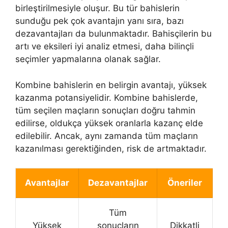
birleştirilmesiyle oluşur. Bu tür bahislerin
sunduğu pek çok avantajın yanı sıra, bazı
dezavantajları da bulunmaktadır. Bahisçilerin bu
artı ve eksileri iyi analiz etmesi, daha bilinçli
seçimler yapmalarına olanak sağlar.
Kombine bahislerin en belirgin avantajı, yüksek
kazanma potansiyelidir. Kombine bahislerde,
tüm seçilen maçların sonuçları doğru tahmin
edilirse, oldukça yüksek oranlarla kazanç elde
edilebilir. Ancak, aynı zamanda tüm maçların
kazanılması gerektiğinden, risk de artmaktadır.
Avantajlar
Dezavantajlar
Öneriler
Tüm
Yüksek
sonuçların
Dikkatli