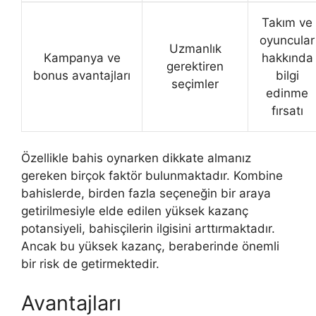
Takım ve
oyuncular
Uzmanlık
Kampanya ve
hakkında
gerektiren
bonus avantajları
bilgi
seçimler
edinme
fırsatı
Özellikle bahis oynarken dikkate almanız
gereken birçok faktör bulunmaktadır. Kombine
bahislerde, birden fazla seçeneğin bir araya
getirilmesiyle elde edilen yüksek kazanç
potansiyeli, bahisçilerin ilgisini arttırmaktadır.
Ancak bu yüksek kazanç, beraberinde önemli
bir risk de getirmektedir.
Avantajları