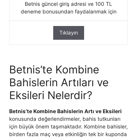
Betnis güncel giriş adresi ve 100 TL
deneme bonusundan faydalanmak için
Tıklayın
Betnis’te Kombine
Bahislerin Artıları ve
Eksileri Nelerdir?
Betnis’te Kombine Bahislerin Artı ve Eksileri
konusunda değerlendirmeler, bahis tutkunları
için büyük önem taşımaktadır. Kombine bahisler,
birden fazla maç veya etkinliğin tek bir kuponda