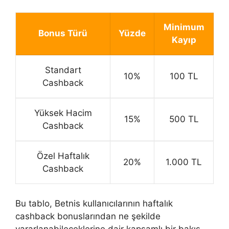
Minimum
Bonus Türü
Yüzde
Kayıp
Standart
10%
100 TL
Cashback
Yüksek Hacim
15%
500 TL
Cashback
Özel Haftalık
20%
1.000 TL
Cashback
Bu tablo, Betnis kullanıcılarının haftalık
cashback bonuslarından ne şekilde
yararlanabileceklerine dair kapsamlı bir bakış