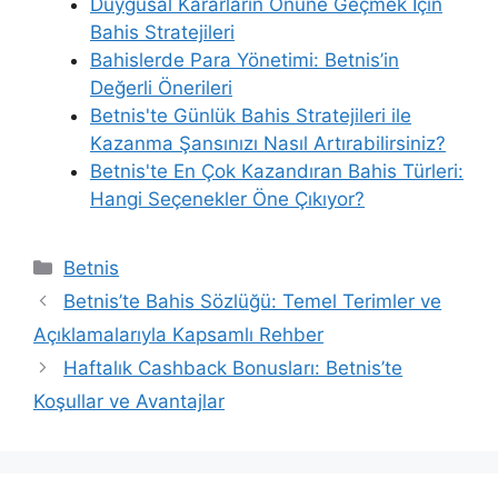
Duygusal Kararların Önüne Geçmek İçin
Bahis Stratejileri
Bahislerde Para Yönetimi: Betnis’in
Değerli Önerileri
Betnis'te Günlük Bahis Stratejileri ile
Kazanma Şansınızı Nasıl Artırabilirsiniz?
Betnis'te En Çok Kazandıran Bahis Türleri:
Hangi Seçenekler Öne Çıkıyor?
Kategoriler
Betnis
Betnis’te Bahis Sözlüğü: Temel Terimler ve
Açıklamalarıyla Kapsamlı Rehber
Haftalık Cashback Bonusları: Betnis’te
Koşullar ve Avantajlar