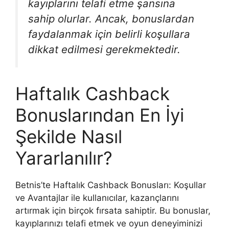
kayıplarını telafi etme şansına
sahip olurlar. Ancak, bonuslardan
faydalanmak için belirli koşullara
dikkat edilmesi gerekmektedir.
Haftalık Cashback
Bonuslarından En İyi
Şekilde Nasıl
Yararlanılır?
Betnis’te Haftalık Cashback Bonusları: Koşullar
ve Avantajlar ile kullanıcılar, kazançlarını
artırmak için birçok fırsata sahiptir. Bu bonuslar,
kayıplarınızı telafi etmek ve oyun deneyiminizi