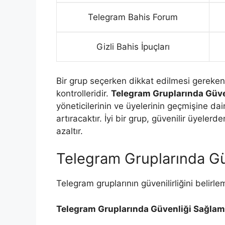
Telegram Bahis Forum
Gizli Bahis İpuçları
Bir grup seçerken dikkat edilmesi gereken e
kontrolleridir.
Telegram Gruplarında Güveni
yöneticilerinin ve üyelerinin geçmişine dair
artıracaktır. İyi bir grup, güvenilir üyelerde
azaltır.
Telegram Gruplarında Güve
Telegram gruplarının güvenilirliğini belirl
Telegram Gruplarında Güvenliği Sağlam