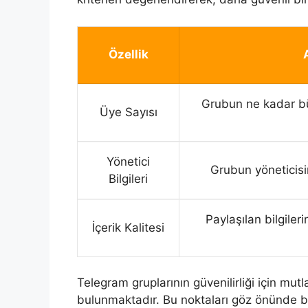
Özellik
Grubun ne kadar bü
Üye Sayısı
Yönetici
Grubun yöneticisin
Bilgileri
Paylaşılan bilgile
İçerik Kalitesi
Telegram gruplarının güvenilirliği için mu
bulunmaktadır. Bu noktaları göz önünde bu