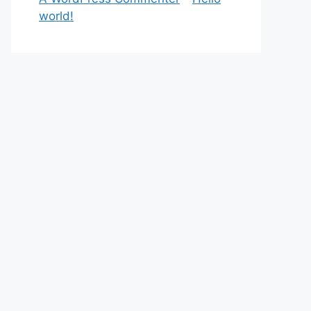
world!