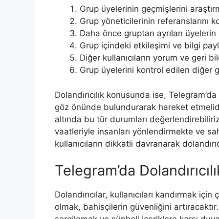
Grup üyelerinin geçmişlerini araştır
Grup yöneticilerinin referanslarını k
Daha önce gruptan ayrılan üyelerin
Grup içindeki etkileşimi ve bilgi pay
Diğer kullanıcıların yorum ve geri bi
Grup üyelerini kontrol edilen diğer g
Dolandırıcılık konusunda ise, Telegram’da 
göz önünde bulundurarak hareket etmelid
altında bu tür durumları değerlendirebiliri
vaatleriyle insanları yönlendirmekte ve s
kullanıcıların dikkatli davranarak dolandır
Telegram’da Dolandırıcılı
Dolandırıcılar, kullanıcıları kandırmak için
olmak, bahisçilerin güvenliğini artıracaktır