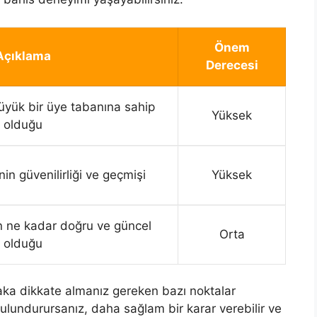
Önem
Açıklama
Derecesi
yük bir üye tabanına sahip
Yüksek
olduğu
in güvenilirliği ve geçmişi
Yüksek
rin ne kadar doğru ve güncel
Orta
olduğu
tlaka dikkate almanız gereken bazı noktalar
lundurursanız, daha sağlam bir karar verebilir ve