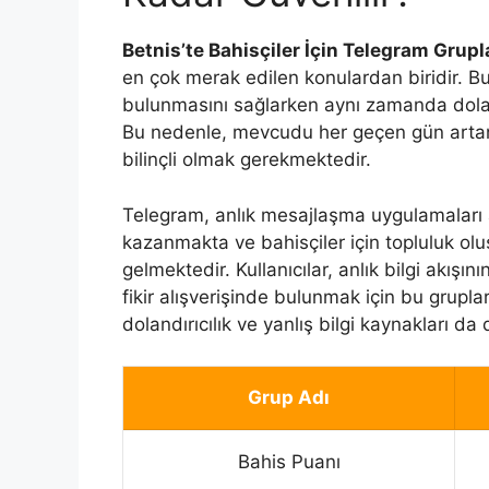
Betnis’te Bahisçiler İçin Telegram Grupl
en çok merak edilen konulardan biridir. Bu g
bulunmasını sağlarken aynı zamanda dolandı
Bu nedenle, mevcudu her geçen gün artan 
bilinçli olmak gerekmektedir.
Telegram, anlık mesajlaşma uygulamaları 
kazanmakta ve bahisçiler için topluluk ol
gelmektedir. Kullanıcılar, anlık bilgi akışın
fikir alışverişinde bulunmak için bu grupla
dolandırıcılık ve yanlış bilgi kaynakları da 
Grup Adı
Bahis Puanı