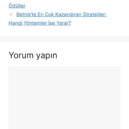
Ödüller
Betnis’te En Çok Kazandıran Stratejiler:
Hangi Yöntemler İşe Yarar?
Yorum yapın
Yorum