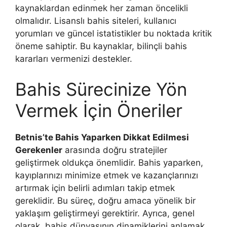
kaynaklardan edinmek her zaman öncelikli
olmalıdır. Lisanslı bahis siteleri, kullanıcı
yorumları ve güncel istatistikler bu noktada kritik
öneme sahiptir. Bu kaynaklar, bilinçli bahis
kararları vermenizi destekler.
Bahis Sürecinize Yön
Vermek İçin Öneriler
Betnis’te Bahis Yaparken Dikkat Edilmesi
Gerekenler
arasında doğru stratejiler
geliştirmek oldukça önemlidir. Bahis yaparken,
kayıplarınızı minimize etmek ve kazançlarınızı
artırmak için belirli adımları takip etmek
gereklidir. Bu süreç, doğru amaca yönelik bir
yaklaşım geliştirmeyi gerektirir. Ayrıca, genel
olarak, bahis dünyasının dinamiklerini anlamak