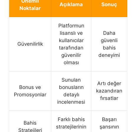
Önemli
Açıklama
Sonuç
Noktalar
Platformun
lisanslı ve
Daha
kullanıcılar
güvenli
Güvenilirlik
tarafından
bahis
güvenilir
deneyimi
olması
Sunulan
Artı değer
Bonus ve
bonusların
kazandıran
Promosyonlar
detaylı
fırsatlar
incelenmesi
Farklı bahis
Başarı
Bahis
stratejilerinin
şansının
Stratejileri