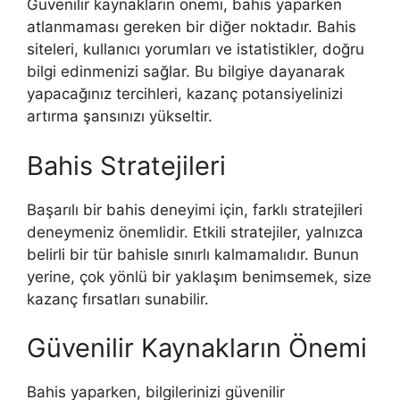
Güvenilir kaynakların önemi, bahis yaparken
atlanmaması gereken bir diğer noktadır. Bahis
siteleri, kullanıcı yorumları ve istatistikler, doğru
bilgi edinmenizi sağlar. Bu bilgiye dayanarak
yapacağınız tercihleri, kazanç potansiyelinizi
artırma şansınızı yükseltir.
Bahis Stratejileri
Başarılı bir bahis deneyimi için, farklı stratejileri
deneymeniz önemlidir. Etkili stratejiler, yalnızca
belirli bir tür bahisle sınırlı kalmamalıdır. Bunun
yerine, çok yönlü bir yaklaşım benimsemek, size
kazanç fırsatları sunabilir.
Güvenilir Kaynakların Önemi
Bahis yaparken, bilgilerinizi güvenilir