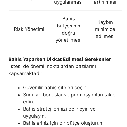
uygulanması
artırılması
Bahis
Kaybın
bütçesinin
Risk Yönetimi
minimize
doğru
edilmesi
yönetilmesi
Bahis Yaparken Dikkat Edilmesi Gerekenler
listesi de önemli noktalardan bazılarını
kapsamaktadır:
Güvenilir bahis siteleri seçin.
Sunulan bonuslar ve promosyonları takip
edin.
Bahis stratejilerinizi belirleyin ve
uygulayın.
Bahisleriniz için bir bütçe oluşturun.