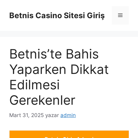
İçeriğe
atla
Betnis Casino Sitesi Giriş
Menü
Betnis’te Bahis
Yaparken Dikkat
Edilmesi
Gerekenler
Mart 31, 2025
yazar
admin