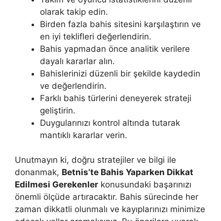
olarak takip edin.
Birden fazla bahis sitesini karşılaştırın ve
en iyi teklifleri değerlendirin.
Bahis yapmadan önce analitik verilere
dayalı kararlar alın.
Bahislerinizi düzenli bir şekilde kaydedin
ve değerlendirin.
Farklı bahis türlerini deneyerek strateji
geliştirin.
Duygularınızı kontrol altında tutarak
mantıklı kararlar verin.
Unutmayın ki, doğru stratejiler ve bilgi ile
donanmak,
Betnis’te Bahis Yaparken Dikkat
Edilmesi Gerekenler
konusundaki başarınızı
önemli ölçüde artıracaktır. Bahis sürecinde her
zaman dikkatli olunmalı ve kayıplarınızı minimize