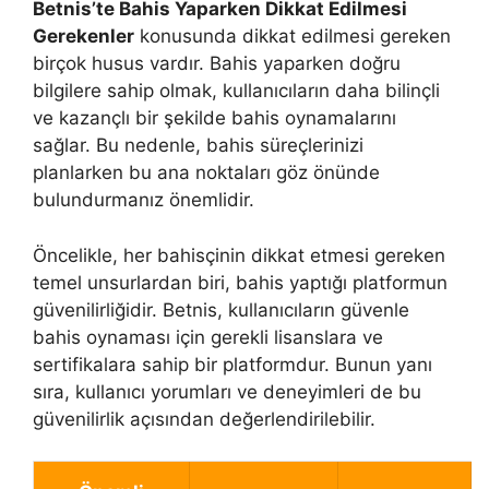
Betnis’te Bahis Yaparken Dikkat Edilmesi
Gerekenler
konusunda dikkat edilmesi gereken
birçok husus vardır. Bahis yaparken doğru
bilgilere sahip olmak, kullanıcıların daha bilinçli
ve kazançlı bir şekilde bahis oynamalarını
sağlar. Bu nedenle, bahis süreçlerinizi
planlarken bu ana noktaları göz önünde
bulundurmanız önemlidir.
Öncelikle, her bahisçinin dikkat etmesi gereken
temel unsurlardan biri, bahis yaptığı platformun
güvenilirliğidir. Betnis, kullanıcıların güvenle
bahis oynaması için gerekli lisanslara ve
sertifikalara sahip bir platformdur. Bunun yanı
sıra, kullanıcı yorumları ve deneyimleri de bu
güvenilirlik açısından değerlendirilebilir.