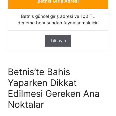
Betnis Giriş Adresi
Betnis güncel giriş adresi ve 100 TL
deneme bonusundan faydalanmak için
Tıklayın
Betnis’te Bahis
Yaparken Dikkat
Edilmesi Gereken Ana
Noktalar