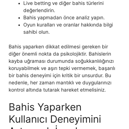
Live betting ve diğer bahis türlerini
değerlendirin.
Bahis yapmadan önce analiz yapın.
Oyun kuralları ve oranlar hakkında bilgi
sahibi olun.
Bahis yaparken dikkat edilmesi gereken bir
diğer önemli nokta da psikolojiktir. Bahislerin
kayba uğraması durumunda soğukkanlılığınızı
koruyabilmek ve aşırı tepki vermemek, başarılı
bir bahis deneyimi için kritik bir unsurdur. Bu
nedenle, her zaman mantıklı ve duygularınızı
kontrol altında tutarak hareket etmelisiniz.
Bahis Yaparken
Kullanıcı Deneyimini