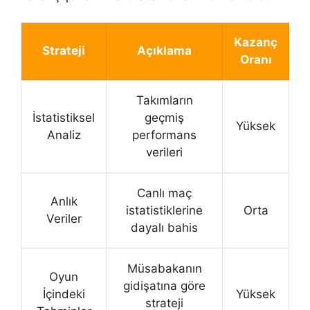
Kazanç
Strateji
Açıklama
Oranı
Takımların
İstatistiksel
geçmiş
Yüksek
Analiz
performans
verileri
Canlı maç
Anlık
istatistiklerine
Orta
Veriler
dayalı bahis
Müsabakanın
Oyun
gidişatına göre
İçindeki
Yüksek
strateji