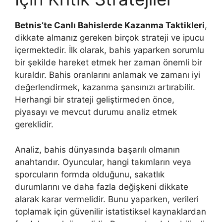
Betnis’te Canlı Bahislerde Kazanma Taktikleri
,
dikkate almanız gereken birçok strateji ve ipucu
içermektedir. İlk olarak, bahis yaparken sorumlu
bir şekilde hareket etmek her zaman önemli bir
kuraldır. Bahis oranlarını anlamak ve zamanı iyi
değerlendirmek, kazanma şansınızı artırabilir.
Herhangi bir strateji geliştirmeden önce,
piyasayı ve mevcut durumu analiz etmek
gereklidir.
Analiz, bahis dünyasında başarılı olmanın
anahtarıdır. Oyuncular, hangi takımların veya
sporcuların formda olduğunu, sakatlık
durumlarını ve daha fazla değişkeni dikkate
alarak karar vermelidir. Bunu yaparken, verileri
toplamak için güvenilir istatistiksel kaynaklardan