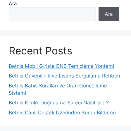
Ara
Ara
Recent Posts
Betnis Mobil Girişte DNS Temizleme Yöntemi
Betnis Güvenilirlik ve Lisans Sorgulama Rehberi
Betnis Bahis Kuralları ve Oran Güncelleme
Sistemi
Betnis Kimlik Doğrulama Süreci Nasıl İşler?
Betnis Canlı Destek Üzerinden Sorun Bildirme