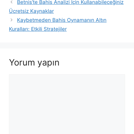
Betnis’te Bahis Analizi İçin Kullanabileceğiniz
Ücretsiz Kaynaklar
Kaybetmeden Bahis Oynamanın Altın
Kuralları: Etkili Stratejiler
Yorum yapın
Yorum