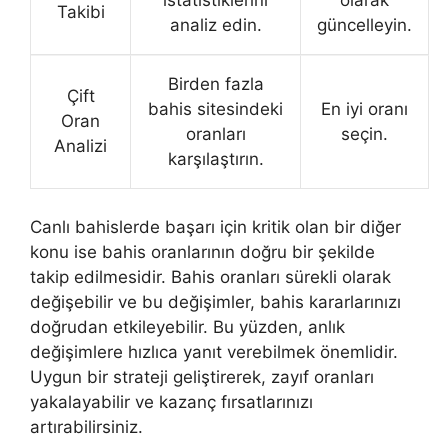
istatistiklerini
olarak
Takibi
analiz edin.
güncelleyin.
Birden fazla
Çift
bahis sitesindeki
En iyi oranı
Oran
oranları
seçin.
Analizi
karşılaştırın.
Canlı bahislerde başarı için kritik olan bir diğer
konu ise bahis oranlarının doğru bir şekilde
takip edilmesidir. Bahis oranları sürekli olarak
değişebilir ve bu değişimler, bahis kararlarınızı
doğrudan etkileyebilir. Bu yüzden, anlık
değişimlere hızlıca yanıt verebilmek önemlidir.
Uygun bir strateji geliştirerek, zayıf oranları
yakalayabilir ve kazanç fırsatlarınızı
artırabilirsiniz.