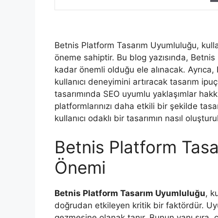
Betnis Platform Tasarım Uyumluluğu, kullanı
öneme sahiptir. Bu blog yazısında, Betni
kadar önemli olduğu ele alınacak. Ayrıca, B
kullanıcı deneyimini artıracak tasarım ipuç
tasarımında SEO uyumlu yaklaşımlar hakkın
platformlarınızı daha etkili bir şekilde tas
kullanıcı odaklı bir tasarımın nasıl oluştur
Betnis Platform Tas
Önemi
Betnis Platform Tasarım Uyumluluğu
, k
doğrudan etkileyen kritik bir faktördür. Uyu
gezmesine olanak tanır. Bunun yanı sıra, çe