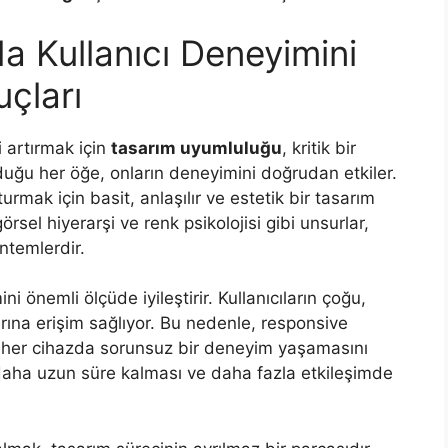
da Kullanıcı Deneyimini
uçları
i artırmak için
tasarım uyumluluğu
, kritik bir
nduğu her öğe, onların deneyimini doğrudan etkiler.
urmak için basit, anlaşılır ve estetik bir tasarım
rsel hiyerarşi ve renk psikolojisi gibi unsurlar,
öntemlerdir.
i önemli ölçüde iyileştirir. Kullanıcıların çoğu,
rına erişim sağlıyor. Bu nedenle, responsive
ın her cihazda sorunsuz bir deneyim yaşamasını
a daha uzun süre kalması ve daha fazla etkileşimde