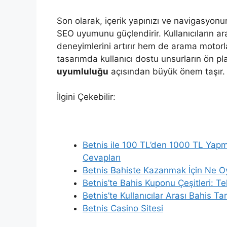
Son olarak, içerik yapınızı ve navigasyonu
SEO uyumunu güçlendirir. Kullanıcıların ar
deneyimlerini artırır hem de arama motorla
tasarımda kullanıcı dostu unsurların ön p
uyumluluğu
açısından büyük önem taşır.
İlgini Çekebilir:
Betnis ile 100 TL’den 1000 TL Yap
Cevapları
Betnis Bahiste Kazanmak İçin Ne 
Betnis’te Bahis Kuponu Çeşitleri: T
Betnis’te Kullanıcılar Arası Bahis T
Betnis Casino Sitesi