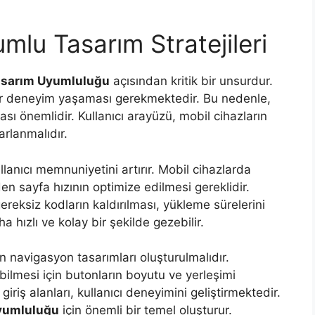
mlu Tasarım Stratejileri
Tasarım Uyumluluğu
açısından kritik bir unsurdur.
z bir deneyim yaşaması gerekmektedir. Bu nedenle,
sı önemlidir. Kullanıcı arayüzü, mobil cihazların
rlanmalıdır.
llanıcı memnuniyetini artırır. Mobil cihazlarda
den sayfa hızının optimize edilmesi gereklidir.
ereksiz kodların kaldırılması, yükleme sürelerini
aha hızlı ve kolay bir şekilde gezebilir.
 navigasyon tasarımları oluşturulmalıdır.
bilmesi için butonların boyutu ve yerleşimi
iriş alanları, kullanıcı deneyimini geliştirmektedir.
Uyumluluğu
için önemli bir temel oluşturur.