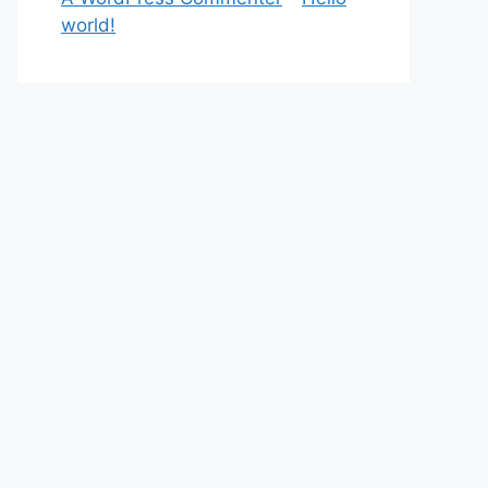
world!