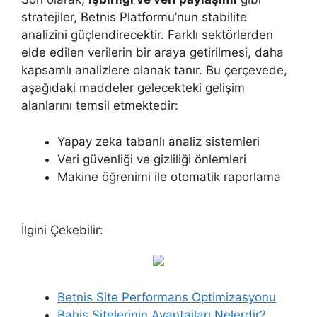
stratejiler, Betnis Platformu’nun stabilite
analizini güçlendirecektir. Farklı sektörlerden
elde edilen verilerin bir araya getirilmesi, daha
kapsamlı analizlere olanak tanır. Bu çerçevede,
aşağıdaki maddeler gelecekteki gelişim
alanlarını temsil etmektedir:
Yapay zeka tabanlı analiz sistemleri
Veri güvenliği ve gizliliği önlemleri
Makine öğrenimi ile otomatik raporlama
İlgini Çekebilir:
Betnis Site Performans Optimizasyonu
Bahis Sitelerinin Avantajları Nelerdir?