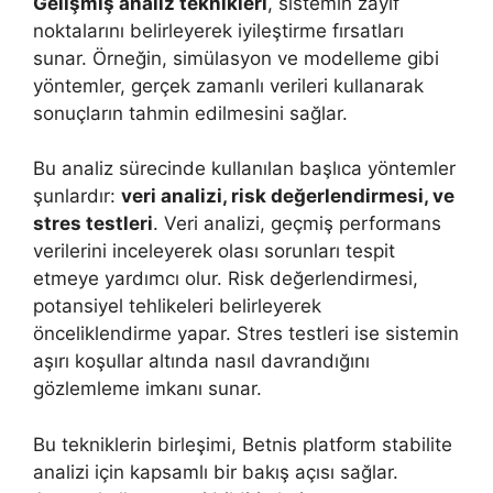
Gelişmiş analiz teknikleri
, sistemin zayıf
noktalarını belirleyerek iyileştirme fırsatları
sunar. Örneğin, simülasyon ve modelleme gibi
yöntemler, gerçek zamanlı verileri kullanarak
sonuçların tahmin edilmesini sağlar.
Bu analiz sürecinde kullanılan başlıca yöntemler
şunlardır:
veri analizi, risk değerlendirmesi, ve
stres testleri
. Veri analizi, geçmiş performans
verilerini inceleyerek olası sorunları tespit
etmeye yardımcı olur. Risk değerlendirmesi,
potansiyel tehlikeleri belirleyerek
önceliklendirme yapar. Stres testleri ise sistemin
aşırı koşullar altında nasıl davrandığını
gözlemleme imkanı sunar.
Bu tekniklerin birleşimi, Betnis platform stabilite
analizi için kapsamlı bir bakış açısı sağlar.