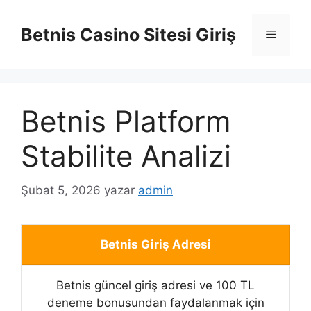
İçeriğe
atla
Betnis Casino Sitesi Giriş
Menü
Betnis Platform
Stabilite Analizi
Şubat 5, 2026
yazar
admin
Betnis Giriş Adresi
Betnis güncel giriş adresi ve 100 TL
deneme bonusundan faydalanmak için