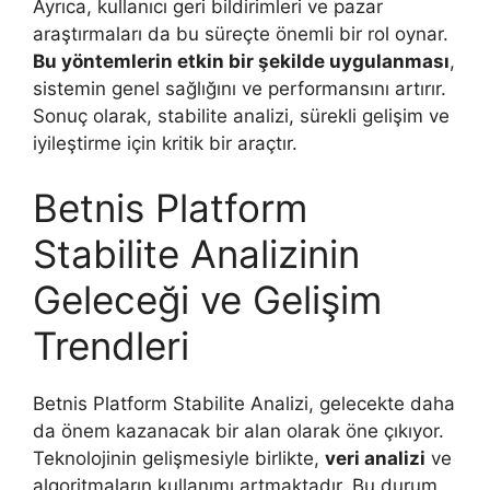
Ayrıca, kullanıcı geri bildirimleri ve pazar
araştırmaları da bu süreçte önemli bir rol oynar.
Bu yöntemlerin etkin bir şekilde uygulanması
,
sistemin genel sağlığını ve performansını artırır.
Sonuç olarak, stabilite analizi, sürekli gelişim ve
iyileştirme için kritik bir araçtır.
Betnis Platform
Stabilite Analizinin
Geleceği ve Gelişim
Trendleri
Betnis Platform Stabilite Analizi, gelecekte daha
da önem kazanacak bir alan olarak öne çıkıyor.
Teknolojinin gelişmesiyle birlikte,
veri analizi
ve
algoritmaların kullanımı artmaktadır. Bu durum,