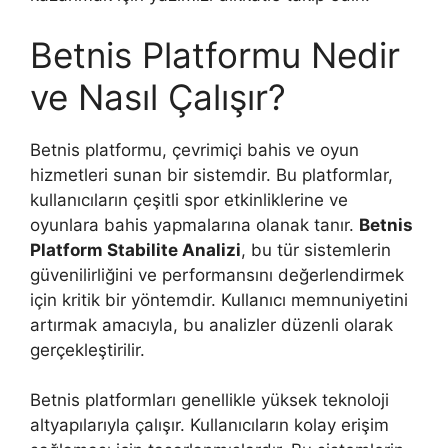
Betnis Platformu Nedir
ve Nasıl Çalışır?
Betnis platformu, çevrimiçi bahis ve oyun
hizmetleri sunan bir sistemdir. Bu platformlar,
kullanıcıların çeşitli spor etkinliklerine ve
oyunlara bahis yapmalarına olanak tanır.
Betnis
Platform Stabilite Analizi
, bu tür sistemlerin
güvenilirliğini ve performansını değerlendirmek
için kritik bir yöntemdir. Kullanıcı memnuniyetini
artırmak amacıyla, bu analizler düzenli olarak
gerçekleştirilir.
Betnis platformları genellikle yüksek teknoloji
altyapılarıyla çalışır. Kullanıcıların kolay erişim