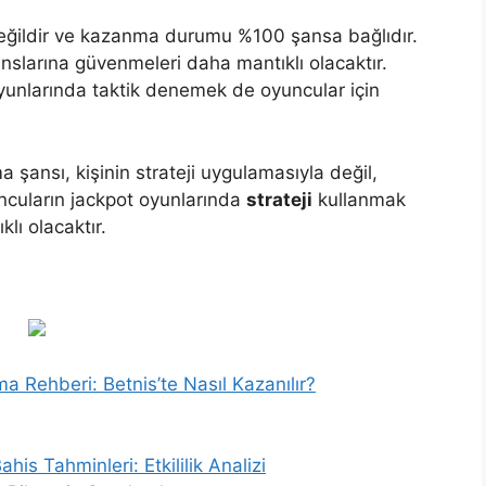
ı değildir ve kazanma durumu %100 şansa bağlıdır.
nslarına güvenmeleri daha mantıklı olacaktır.
unlarında taktik denemek de oyuncular için
şansı, kişinin strateji uygulamasıyla değil,
ncuların jackpot oyunlarında
strateji
kullanmak
lı olacaktır.
ma Rehberi: Betnis’te Nasıl Kazanılır?
is Tahminleri: Etkililik Analizi