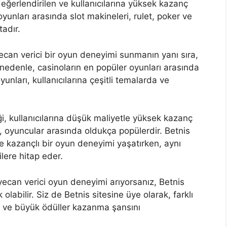
ğerlendirilen ve kullanıcılarına yüksek kazanç
oyunları arasında slot makineleri, rulet, poker ve
tadır.
eyecan verici bir oyun deneyimi sunmanın yanı sıra,
nedenle, casinoların en popüler oyunları arasında
yunları, kullanıcılarına çeşitli temalarda ve
ği, kullanıcılarına düşük maliyetle yüksek kazanç
, oyuncular arasında oldukça popülerdir. Betnis
 ve kazançlı bir oyun deneyimi yaşatırken, aynı
lere hitap eder.
yecan verici oyun deneyimi arıyorsanız, Betnis
 olabilir. Siz de Betnis sitesine üye olarak, farklı
r ve büyük ödüller kazanma şansını