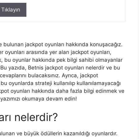
Tıklayın
e bulunan jackpot oyunları hakkında konuşacağız.
 oyunları arasında yer alan jackpot oyunları,
ak, bu oyunlar hakkında pek bilgi sahibi olmayanlar
r. Bu yazıda, Betnis jackpot oyunları nelerdir ve bu
 cevaplarını bulacaksınız. Ayrıca, jackpot
bu oyunlarda strateji kullanılıp kullanılamayacağı
ckpot oyunları hakkında daha fazla bilgi edinmek ve
 yazımızı okumaya devam edin!
rı nelerdir?
ulunan ve büyük ödüllerin kazanıldığı oyunlardır.