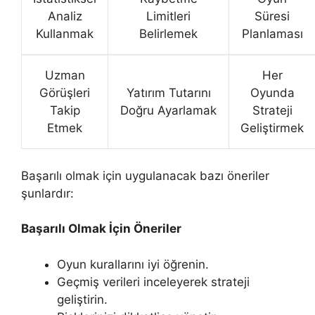
Analiz
Limitleri
Süresi
Kullanmak
Belirlemek
Planlaması
Uzman
Her
Görüşleri
Yatırım Tutarını
Oyunda
Takip
Doğru Ayarlamak
Strateji
Etmek
Geliştirmek
Başarılı olmak için uygulanacak bazı öneriler
şunlardır:
Başarılı Olmak İçin Öneriler
Oyun kurallarını iyi öğrenin.
Geçmiş verileri inceleyerek strateji
geliştirin.