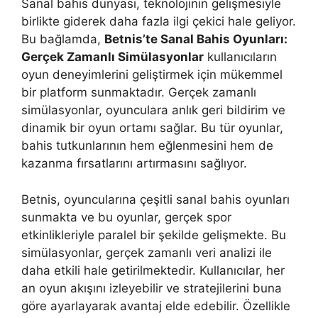
Sanal bahis dünyası, teknolojinin gelişmesiyle
birlikte giderek daha fazla ilgi çekici hale geliyor.
Bu bağlamda,
Betnis’te Sanal Bahis Oyunları:
Gerçek Zamanlı Simülasyonlar
kullanıcıların
oyun deneyimlerini geliştirmek için mükemmel
bir platform sunmaktadır. Gerçek zamanlı
simülasyonlar, oyunculara anlık geri bildirim ve
dinamik bir oyun ortamı sağlar. Bu tür oyunlar,
bahis tutkunlarının hem eğlenmesini hem de
kazanma fırsatlarını artırmasını sağlıyor.
Betnis, oyuncularına çeşitli sanal bahis oyunları
sunmakta ve bu oyunlar, gerçek spor
etkinlikleriyle paralel bir şekilde gelişmekte. Bu
simülasyonlar, gerçek zamanlı veri analizi ile
daha etkili hale getirilmektedir. Kullanıcılar, her
an oyun akışını izleyebilir ve stratejilerini buna
göre ayarlayarak avantaj elde edebilir. Özellikle