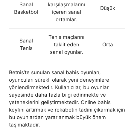
Sanal
karşılaşmalarını
Düşük
Basketbol
içeren sanal
ortamlar.
Tenis maçlarını
Sanal
taklit eden
Orta
Tenis
sanal oyunlar.
Betnis’te sunulan sanal bahis oyunları,
oyuncuları sürekli olarak yeni deneyimlere
yönlendirmektedir. Kullanıcılar, bu oyunlar
sayesinde daha fazla bilgi edinmekte ve
yeteneklerini geliştirmektedir. Online bahis
keyfini artırmak ve rekabetin tadını çıkarmak için
bu oyunlardan yararlanmak büyük önem
taşımaktadır.