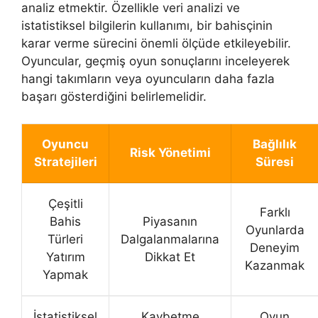
analiz etmektir. Özellikle veri analizi ve
istatistiksel bilgilerin kullanımı, bir bahisçinin
karar verme sürecini önemli ölçüde etkileyebilir.
Oyuncular, geçmiş oyun sonuçlarını inceleyerek
hangi takımların veya oyuncuların daha fazla
başarı gösterdiğini belirlemelidir.
Oyuncu
Bağlılık
Risk Yönetimi
Stratejileri
Süresi
Çeşitli
Farklı
Bahis
Piyasanın
Oyunlarda
Türleri
Dalgalanmalarına
Deneyim
Yatırım
Dikkat Et
Kazanmak
Yapmak
İstatistiksel
Kaybetme
Oyun