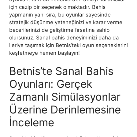
için cazip bir seçenek olmaktadır. Bahis
yapmanın yanı sıra, bu oyunlar sayesinde
stratejik düşünme yeteneğinizi ve karar verme
becerilerinizi de geliştirme fırsatına sahip
olursunuz. Sanal bahis deneyiminizi daha da
ileriye taşımak için Betnis’teki oyun seçeneklerini
keşfetmeye hemen başlayın!
Betnis’te Sanal Bahis
Oyunları: Gerçek
Zamanlı Simülasyonlar
Üzerine Derinlemesine
İnceleme