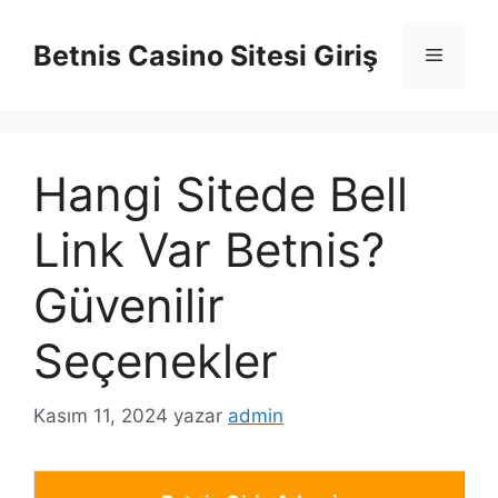
İçeriğe
atla
Betnis Casino Sitesi Giriş
Menü
Hangi Sitede Bell
Link Var Betnis?
Güvenilir
Seçenekler
Kasım 11, 2024
yazar
admin