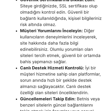
Siteye girdiğinizde, SSL sertifikası olup
olmadığını kontrol edin. Güvenli bir
bağlantı kullanıldığında, kişisel bilgileriniz
risk altında olmaz.
Müşteri Yorumlarını İnceleyin:
Diğer
kullanıcıların deneyimlerini inceleyerek,
site hakkında daha fazla bilgi
edinebilirsiniz. Olumlu yorumları olan
siteleri tercih etmek, güvenli bir ortamda
bahis yapmanızı sağlar.
Canlı Destek Hizmeti Kontrolü:
İyi bir
müşteri hizmetine sahip olan platformlar,
sorun anında hızlı bir şekilde destek
almanızı sağlayacaktır. Canlı destek
özelliği olan siteleri önceliklendirin.
Güncellemeleri Takip Edin:
Betnis veya
benzeri sitelerin güncel bağlantılarını