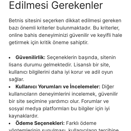
Edilmesi Gerekenler
Betnis sitesini seçerken dikkat edilmesi gereken
bazı önemli kriterler bulunmaktadır. Bu kriterler,
online bahis deneyiminizi güvenilir ve keyifli hale
getirmek için kritik öneme sahiptir.
Güvenilirlik:
Seçeneklerin başında, sitenin
lisans durumu gelmektedir. Lisanslı bir site,
kullanıcı bilgilerini daha iyi korur ve adil oyun
sağlar.
Kullanıcı Yorumları ve İncelemeler:
Diğer
kullanıcıların deneyimlerini incelemek, güvenilir
bir site seçimine yardımcı olur. Forumlar ve
sosyal medya platformları bu bilgiler için iyi
kaynaklardır.
Ödeme Seçenekleri:
Farklı ödeme
yöntemlerinin sunulması, kullanıcıların tercihine