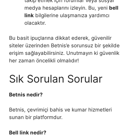
takip etmek için forumlar veya sosyal
medya hesaplarını izleyin. Bu, yeni
bell
link
bilgilerine ulaşmanıza yardımcı
olacaktır.
Bu basit ipuçlarına dikkat ederek, güvenilir
siteler üzerinden Betnis’e sorunsuz bir şekilde
erişim sağlayabilirsiniz. Unutmayın ki güvenlik
her zaman öncelikli olmalıdır!
Sık Sorulan Sorular
Betnis nedir?
Betnis, çevrimiçi bahis ve kumar hizmetleri
sunan bir platformdur.
Bell link nedir?