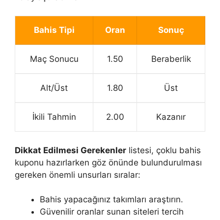
Bahis Tipi
Oran
Sonuç
Maç Sonucu
1.50
Beraberlik
Alt/Üst
1.80
Üst
İkili Tahmin
2.00
Kazanır
Dikkat Edilmesi Gerekenler
listesi, çoklu bahis
kuponu hazırlarken göz önünde bulundurulması
gereken önemli unsurları sıralar:
Bahis yapacağınız takımları araştırın.
Güvenilir oranlar sunan siteleri tercih