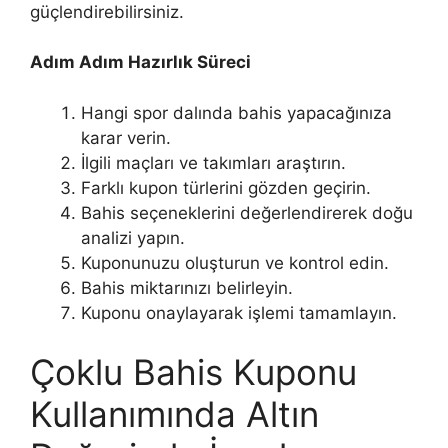
güçlendirebilirsiniz.
Adım Adım Hazırlık Süreci
Hangi spor dalında bahis yapacağınıza
karar verin.
İlgili maçları ve takımları araştırın.
Farklı kupon türlerini gözden geçirin.
Bahis seçeneklerini değerlendirerek doğu
analizi yapın.
Kuponunuzu oluşturun ve kontrol edin.
Bahis miktarınızı belirleyin.
Kuponu onaylayarak işlemi tamamlayın.
Çoklu Bahis Kuponu
Kullanımında Altın