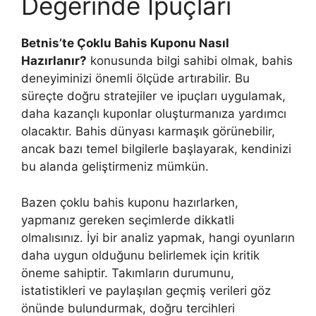
Değerinde İpuçları
Betnis’te Çoklu Bahis Kuponu Nasıl
Hazırlanır?
konusunda bilgi sahibi olmak, bahis
deneyiminizi önemli ölçüde artırabilir. Bu
süreçte doğru stratejiler ve ipuçları uygulamak,
daha kazançlı kuponlar oluşturmanıza yardımcı
olacaktır. Bahis dünyası karmaşık görünebilir,
ancak bazı temel bilgilerle başlayarak, kendinizi
bu alanda geliştirmeniz mümkün.
Bazen çoklu bahis kuponu hazırlarken,
yapmanız gereken seçimlerde dikkatli
olmalısınız. İyi bir analiz yapmak, hangi oyunların
daha uygun olduğunu belirlemek için kritik
öneme sahiptir. Takımların durumunu,
istatistikleri ve paylaşılan geçmiş verileri göz
önünde bulundurmak, doğru tercihleri