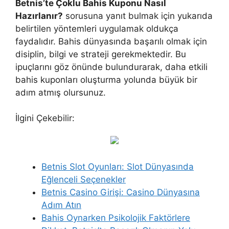
Betnis’te Çoklu Bahis Kuponu Nasıl
Hazırlanır?
sorusuna yanıt bulmak için yukarıda
belirtilen yöntemleri uygulamak oldukça
faydalıdır. Bahis dünyasında başarılı olmak için
disiplin, bilgi ve strateji gerekmektedir. Bu
ipuçlarını göz önünde bulundurarak, daha etkili
bahis kuponları oluşturma yolunda büyük bir
adım atmış olursunuz.
İlgini Çekebilir:
Betnis Slot Oyunları: Slot Dünyasında
Eğlenceli Seçenekler
Betnis Casino Girişi: Casino Dünyasına
Adım Atın
Bahis Oynarken Psikolojik Faktörlere