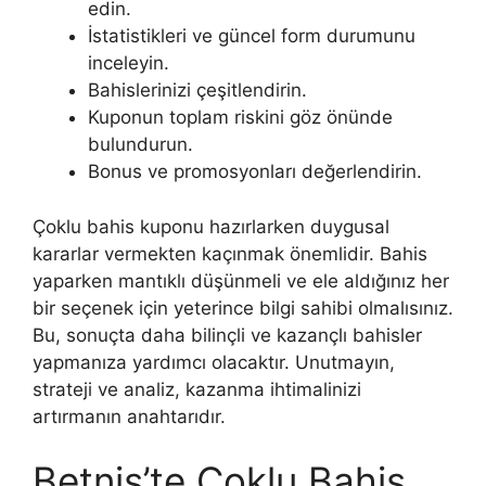
edin.
İstatistikleri ve güncel form durumunu
inceleyin.
Bahislerinizi çeşitlendirin.
Kuponun toplam riskini göz önünde
bulundurun.
Bonus ve promosyonları değerlendirin.
Çoklu bahis kuponu hazırlarken duygusal
kararlar vermekten kaçınmak önemlidir. Bahis
yaparken mantıklı düşünmeli ve ele aldığınız her
bir seçenek için yeterince bilgi sahibi olmalısınız.
Bu, sonuçta daha bilinçli ve kazançlı bahisler
yapmanıza yardımcı olacaktır. Unutmayın,
strateji ve analiz, kazanma ihtimalinizi
artırmanın anahtarıdır.
Betnis’te Çoklu Bahis