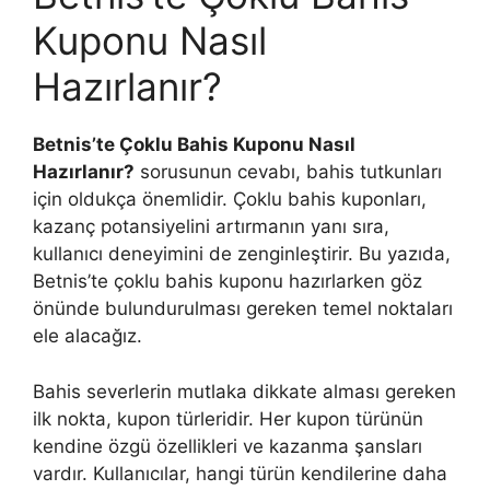
Kuponu Nasıl
Hazırlanır?
Betnis’te Çoklu Bahis Kuponu Nasıl
Hazırlanır?
sorusunun cevabı, bahis tutkunları
için oldukça önemlidir. Çoklu bahis kuponları,
kazanç potansiyelini artırmanın yanı sıra,
kullanıcı deneyimini de zenginleştirir. Bu yazıda,
Betnis’te çoklu bahis kuponu hazırlarken göz
önünde bulundurulması gereken temel noktaları
ele alacağız.
Bahis severlerin mutlaka dikkate alması gereken
ilk nokta, kupon türleridir. Her kupon türünün
kendine özgü özellikleri ve kazanma şansları
vardır. Kullanıcılar, hangi türün kendilerine daha