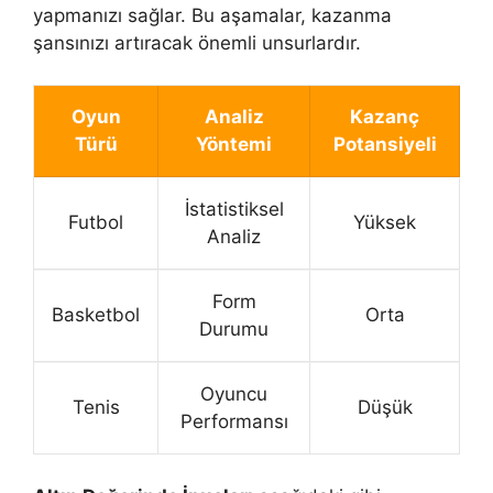
yapmanızı sağlar. Bu aşamalar, kazanma
şansınızı artıracak önemli unsurlardır.
Oyun
Analiz
Kazanç
Türü
Yöntemi
Potansiyeli
İstatistiksel
Futbol
Yüksek
Analiz
Form
Basketbol
Orta
Durumu
Oyuncu
Tenis
Düşük
Performansı