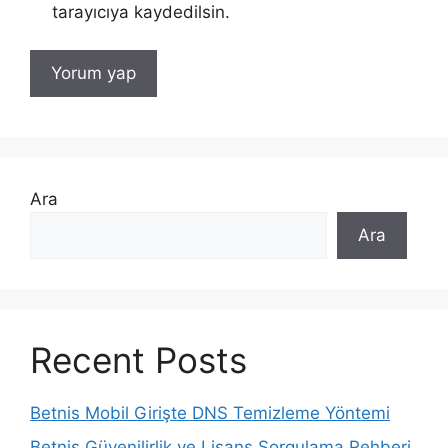
tarayıcıya kaydedilsin.
Ara
Ara
Recent Posts
Betnis Mobil Girişte DNS Temizleme Yöntemi
Betnis Güvenilirlik ve Lisans Sorgulama Rehberi