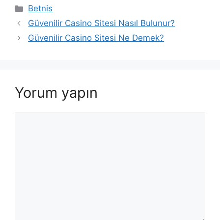
Kategoriler
Betnis
Güvenilir Casino Sitesi Nasıl Bulunur?
Güvenilir Casino Sitesi Ne Demek?
Yorum yapın
Yorum