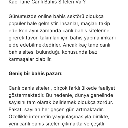
Kaç Tane Canlı Bahis Siteleri Var?
Günümüzde online bahis sektörü oldukça
popüler hale gelmiştir. İnsanlar, maçları takip
ederken aynı zamanda canlı bahis sitelerine
girerek favori takımları için bahis yapma imkanı
elde edebilmektedirler. Ancak kaç tane canlı
bahis sitesi bulunduğu konusunda bazı
karmaşalar olabilir.
Geniş bir bahis pazarı:
Canlı bahis siteleri, birçok farklı ülkede faaliyet
göstermektedir. Bu nedenle, dünya genelinde
sayısını tam olarak belirlemek oldukça zordur.
Fakat, sayıları her geçen gün artmaktadır.
Özellikle internetin yaygınlaşmasıyla birlikte,
yeni canlı bahis siteleri çıkmakta ve çeşitli