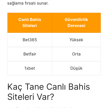
sağlama fırsatı sunar.
Canlı Bahis
Güvenilirlik
Siteleri
Derecesi
Bet365
Yüksek
Betfair
Orta
1xbet
Düşük
Kaç Tane Canlı Bahis
Siteleri Var?