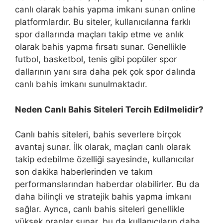
canlı olarak bahis yapma imkanı sunan online
platformlardır. Bu siteler, kullanıcılarına farklı
spor dallarında maçları takip etme ve anlık
olarak bahis yapma fırsatı sunar. Genellikle
futbol, basketbol, tenis gibi popüler spor
dallarının yanı sıra daha pek çok spor dalında
canlı bahis imkanı sunulmaktadır.
Neden Canlı Bahis Siteleri Tercih Edilmelidir?
Canlı bahis siteleri, bahis severlere birçok
avantaj sunar. İlk olarak, maçları canlı olarak
takip edebilme özelliği sayesinde, kullanıcılar
son dakika haberlerinden ve takım
performanslarından haberdar olabilirler. Bu da
daha bilinçli ve stratejik bahis yapma imkanı
sağlar. Ayrıca, canlı bahis siteleri genellikle
yüksek oranlar sunar, bu da kullanıcıların daha