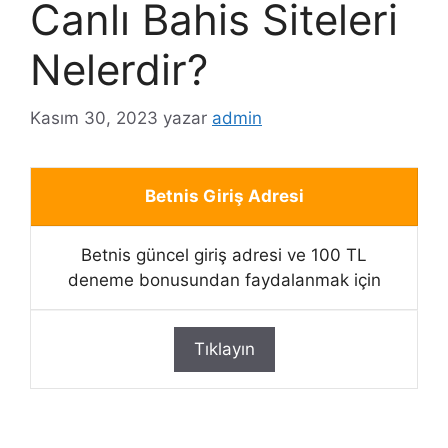
Canlı Bahis Siteleri
Nelerdir?
Kasım 30, 2023
yazar
admin
Betnis Giriş Adresi
Betnis güncel giriş adresi ve 100 TL
deneme bonusundan faydalanmak için
Tıklayın