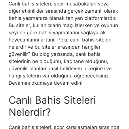
Canlı bahis siteleri, spor müsabakaları veya
diğer etkinlikler sırasında gerçek zamanlı olarak
bahis yapmanıza olanak tanıyan platformlardır.
Bu siteler, kullanıcıların maçı izlerken ve oyunun
seyrine göre bahis yapmalarını sağlayarak
heyecanlarını arttırır. Peki, canlı bahis siteleri
nelerdir ve bu siteler arasından hangileri
güvenilir? Bu blog yazısında, canlı bahis
sitelerinin ne olduğunu, kaç tane olduğunu,
güvenilir olanları nasıl belirleyebileceğinizi ve
hangi sitelerin var olduğunu öğreneceksiniz.
Devamını okumaya devam edin!
Canlı Bahis Siteleri
Nelerdir?
Canlı bahis siteleri, spor karşılaşmaları sırasında