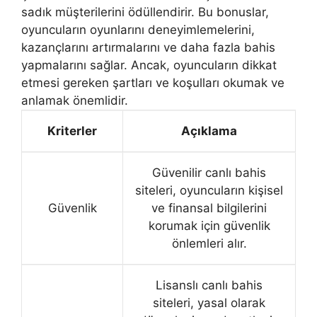
sadık müşterilerini ödüllendirir. Bu bonuslar,
oyuncuların oyunlarını deneyimlemelerini,
kazançlarını artırmalarını ve daha fazla bahis
yapmalarını sağlar. Ancak, oyuncuların dikkat
etmesi gereken şartları ve koşulları okumak ve
anlamak önemlidir.
Kriterler
Açıklama
Güvenilir canlı bahis
siteleri, oyuncuların kişisel
Güvenlik
ve finansal bilgilerini
korumak için güvenlik
önlemleri alır.
Lisanslı canlı bahis
siteleri, yasal olarak