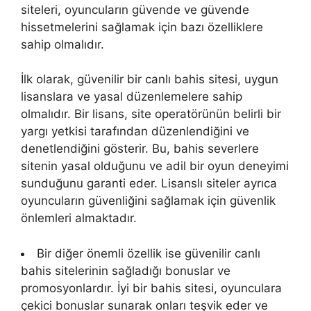
siteleri, oyuncuların güvende ve güvende
hissetmelerini sağlamak için bazı özelliklere
sahip olmalıdır.
İlk olarak, güvenilir bir canlı bahis sitesi, uygun
lisanslara ve yasal düzenlemelere sahip
olmalıdır. Bir lisans, site operatörünün belirli bir
yargı yetkisi tarafından düzenlendiğini ve
denetlendiğini gösterir. Bu, bahis severlere
sitenin yasal olduğunu ve adil bir oyun deneyimi
sunduğunu garanti eder. Lisanslı siteler ayrıca
oyuncuların güvenliğini sağlamak için güvenlik
önlemleri almaktadır.
Bir diğer önemli özellik ise güvenilir canlı
bahis sitelerinin sağladığı bonuslar ve
promosyonlardır. İyi bir bahis sitesi, oyunculara
çekici bonuslar sunarak onları teşvik eder ve