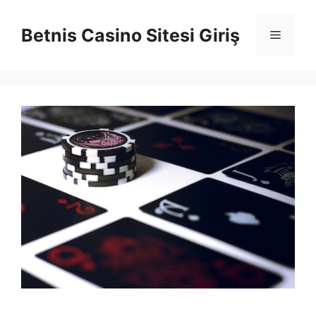
İçeriğe
atla
Betnis Casino Sitesi Giriş
Menü