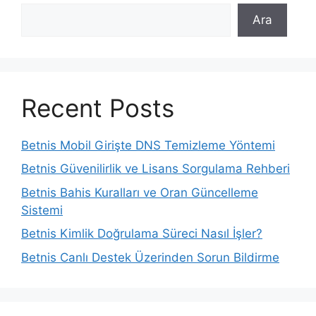
Ara
Recent Posts
Betnis Mobil Girişte DNS Temizleme Yöntemi
Betnis Güvenilirlik ve Lisans Sorgulama Rehberi
Betnis Bahis Kuralları ve Oran Güncelleme
Sistemi
Betnis Kimlik Doğrulama Süreci Nasıl İşler?
Betnis Canlı Destek Üzerinden Sorun Bildirme