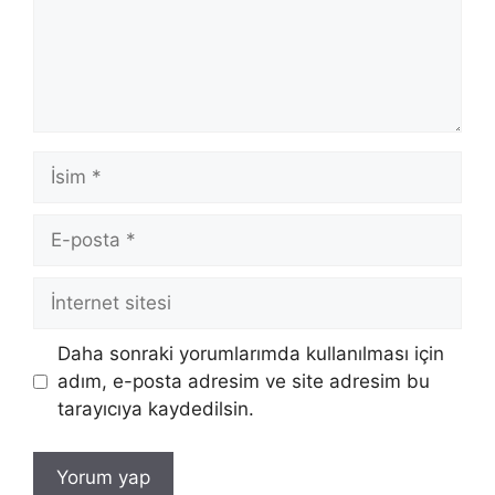
İsim
E-
posta
İnternet
sitesi
Daha sonraki yorumlarımda kullanılması için
adım, e-posta adresim ve site adresim bu
tarayıcıya kaydedilsin.