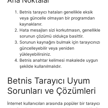
Ana Noktalar
Betnis tarayıcı hataları genellikle eksik
veya güncelle olmayan bir programdan
kaynaklanır.
Hata mesajları sizi korkutmasın, genellikle
sorunun çözümü oldukça basittir.
Sorunun kaynağını bulmak için tarayıcınızı
güncelleyebilir veya yeniden
yükleyebilirsiniz.
Betnis anahtar kelimesi makalede uygun
şekilde kullanılmalıdır.
Betnis Tarayıcı Uyum
Sorunları ve Çözümleri
İnternet kullanıcıları arasında popüler bir tarayıcı