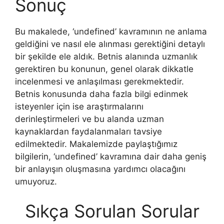
Sonuç
Bu makalede, ‘undefined’ kavramının ne anlama
geldiğini ve nasıl ele alınması gerektiğini detaylı
bir şekilde ele aldık. Betnis alanında uzmanlık
gerektiren bu konunun, genel olarak dikkatle
incelenmesi ve anlaşılması gerekmektedir.
Betnis konusunda daha fazla bilgi edinmek
isteyenler için ise araştırmalarını
derinleştirmeleri ve bu alanda uzman
kaynaklardan faydalanmaları tavsiye
edilmektedir. Makalemizde paylaştığımız
bilgilerin, ‘undefined’ kavramına dair daha geniş
bir anlayışın oluşmasına yardımcı olacağını
umuyoruz.
Sıkça Sorulan Sorular