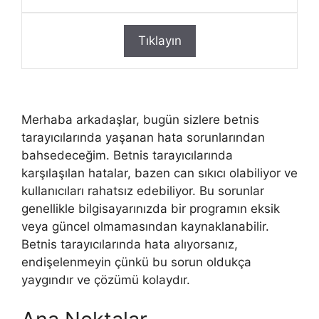
Tıklayın
Merhaba arkadaşlar, bugün sizlere betnis
tarayıcılarında yaşanan hata sorunlarından
bahsedeceğim. Betnis tarayıcılarında
karşılaşılan hatalar, bazen can sıkıcı olabiliyor ve
kullanıcıları rahatsız edebiliyor. Bu sorunlar
genellikle bilgisayarınızda bir programın eksik
veya güncel olmamasından kaynaklanabilir.
Betnis tarayıcılarında hata alıyorsanız,
endişelenmeyin çünkü bu sorun oldukça
yaygındır ve çözümü kolaydır.