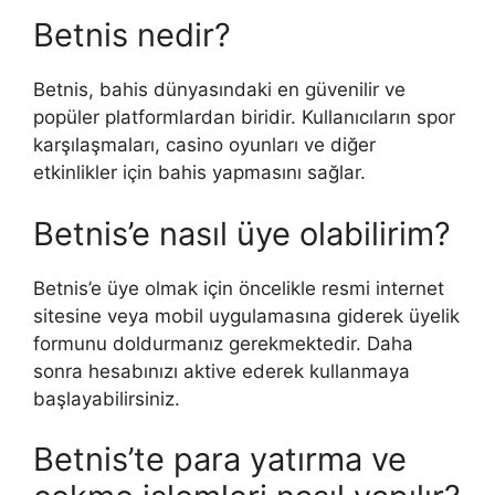
Betnis nedir?
Betnis, bahis dünyasındaki en güvenilir ve
popüler platformlardan biridir. Kullanıcıların spor
karşılaşmaları, casino oyunları ve diğer
etkinlikler için bahis yapmasını sağlar.
Betnis’e nasıl üye olabilirim?
Betnis’e üye olmak için öncelikle resmi internet
sitesine veya mobil uygulamasına giderek üyelik
formunu doldurmanız gerekmektedir. Daha
sonra hesabınızı aktive ederek kullanmaya
başlayabilirsiniz.
Betnis’te para yatırma ve