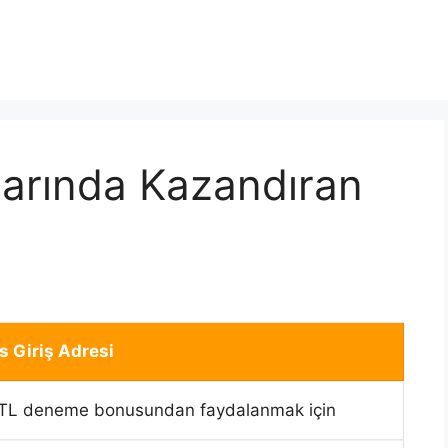
larında Kazandıran
s Giriş Adresi
00 TL deneme bonusundan faydalanmak için