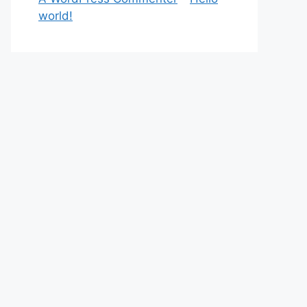
world!