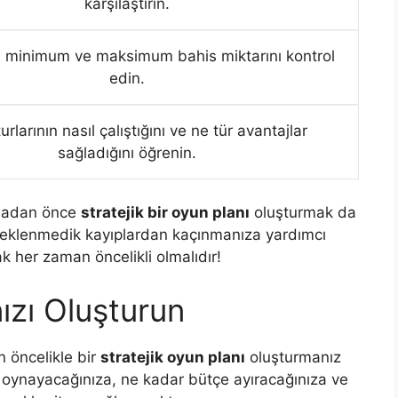
karşılaştırın.
 minimum ve maksimum bahis miktarını kontrol
edin.
rlarının nasıl çalıştığını ve ne tür avantajlar
sağladığını öğrenin.
amadan önce
stratejik bir oyun planı
oluşturmak da
beklenmedik kayıplardan kaçınmanıza yardımcı
k her zaman öncelikli olmalıdır!
ızı Oluşturun
n öncelikle bir
stratejik oyun planı
oluşturmanız
ı oynayacağınıza, ne kadar bütçe ayıracağınıza ve