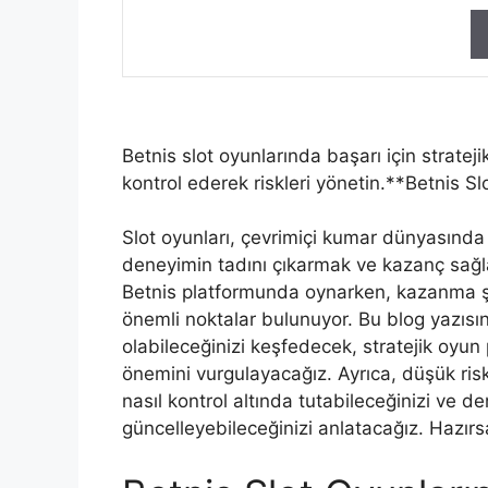
Betnis slot oyunlarında başarı için stratej
kontrol ederek riskleri yönetin.**Betnis 
Slot oyunları, çevrimiçi kumar dünyasında 
deneyimin tadını çıkarmak ve kazanç sağlama
Betnis platformunda oynarken, kazanma şa
önemli noktalar bulunuyor. Bu blog yazısın
olabileceğinizi keşfedecek, stratejik oyun
önemini vurgulayacağız. Ayrıca, düşük risk
nasıl kontrol altında tutabileceğinizi ve d
güncelleyebileceğinizi anlatacağız. Hazırs