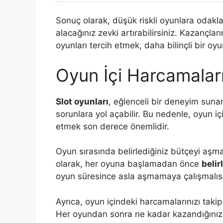
Sonuç olarak, düşük riskli oyunlara odaklan
alacağınız zevki artırabilirsiniz. Kazançla
oyunları tercih etmek, daha bilinçli bir oy
Oyun İçi Harcamaları
Slot oyunları
, eğlenceli bir deneyim suna
sorunlara yol açabilir. Bu nedenle, oyun içi
etmek son derece önemlidir.
Oyun sırasında belirlediğiniz bütçeyi aşmamak
olarak, her oyuna başlamadan önce
belir
oyun süresince asla aşmamaya çalışmalısı
Ayrıca, oyun içindeki harcamalarınızı taki
Her oyundan sonra ne kadar kazandığınızı