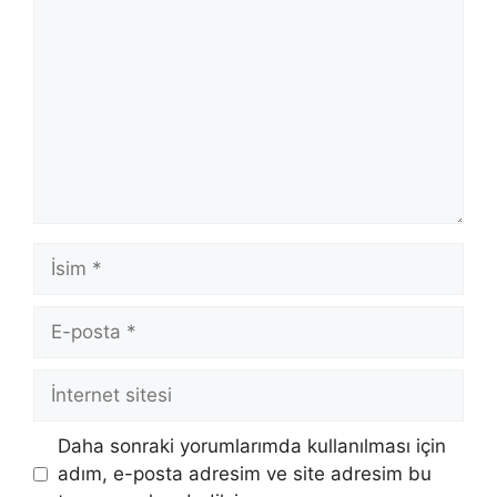
İsim
E-
posta
İnternet
sitesi
Daha sonraki yorumlarımda kullanılması için
adım, e-posta adresim ve site adresim bu