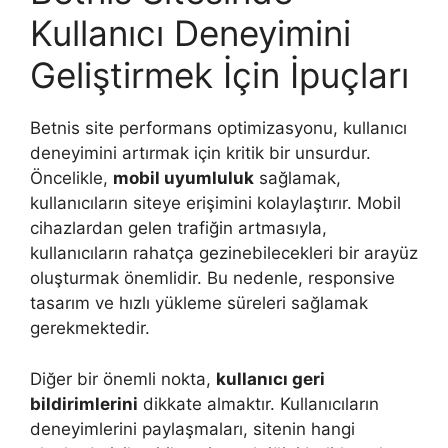
Kullanıcı Deneyimini
Geliştirmek İçin İpuçları
Betnis site performans optimizasyonu, kullanıcı
deneyimini artırmak için kritik bir unsurdur.
Öncelikle,
mobil uyumluluk
sağlamak,
kullanıcıların siteye erişimini kolaylaştırır. Mobil
cihazlardan gelen trafiğin artmasıyla,
kullanıcıların rahatça gezinebilecekleri bir arayüz
oluşturmak önemlidir. Bu nedenle, responsive
tasarım ve hızlı yükleme süreleri sağlamak
gerekmektedir.
Diğer bir önemli nokta,
kullanıcı geri
bildirimlerini
dikkate almaktır. Kullanıcıların
deneyimlerini paylaşmaları, sitenin hangi