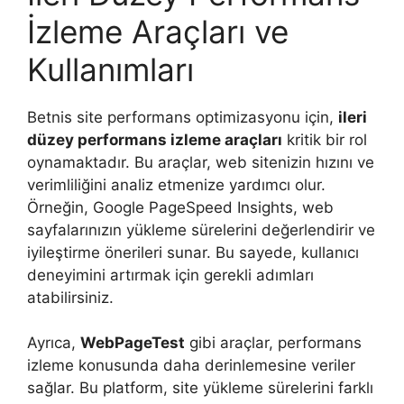
İzleme Araçları ve
Kullanımları
Betnis site performans optimizasyonu için,
ileri
düzey performans izleme araçları
kritik bir rol
oynamaktadır. Bu araçlar, web sitenizin hızını ve
verimliliğini analiz etmenize yardımcı olur.
Örneğin, Google PageSpeed Insights, web
sayfalarınızın yükleme sürelerini değerlendirir ve
iyileştirme önerileri sunar. Bu sayede, kullanıcı
deneyimini artırmak için gerekli adımları
atabilirsiniz.
Ayrıca,
WebPageTest
gibi araçlar, performans
izleme konusunda daha derinlemesine veriler
sağlar. Bu platform, site yükleme sürelerini farklı