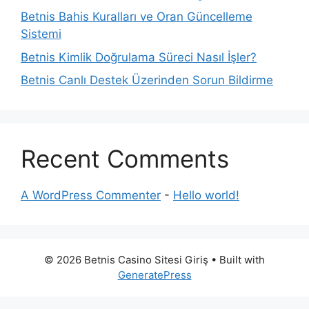
Betnis Bahis Kuralları ve Oran Güncelleme
Sistemi
Betnis Kimlik Doğrulama Süreci Nasıl İşler?
Betnis Canlı Destek Üzerinden Sorun Bildirme
Recent Comments
A WordPress Commenter
-
Hello world!
© 2026 Betnis Casino Sitesi Giriş
• Built with
GeneratePress