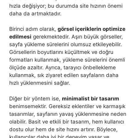
hızla değişiyor; bu durumda site hızının önemi
daha da artmaktadır.
Birinci adım olarak,
görsel içeriklerin optimize
edilmesi
gerekmektedir. Aşırı büyük görseller,
sayfa yükleme sürelerini olumsuz etkileyebilir.
Görsellerin boyutlarını küçültmek ve doğru
formatları kullanmak, yükleme sürelerini önemli
ölçüde azaltır. Ayrıca, tarayıcı önbellekleme
kullanmak, sık ziyaret edilen sayfaların daha
hızlı yüklenmesini sağlar.
Diğer bir yöntem ise,
minimalist bir tasarım
benimsemektir. Gereksiz eklentiler ve karmaşık
tasarımlar, sayfanın yavaş yüklenmesine neden
olabilir. Basit ve etkili bir tasarım, hem kullanıcı
dostu olur hem de site hızını artırır. Böylece,
kullanıcılar daha iyi bir deneyim yaşar ve