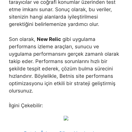
tarayıcılar ve coğrafi konumlar üzerinden test
etme imkanı sunar. Sonuç olarak, bu veriler,
sitenizin hangi alanlarda iyileştirilmesi
gerektiğini belirlemenize yardımcı olur.
Son olarak,
New Relic
gibi uygulama
performans izleme araçları, sunucu ve
uygulama performansını gerçek zamanlı olarak
takip eder. Performans sorunlarını hızlı bir
şekilde tespit ederek, çözüm bulma sürecini
hızlandırır. Böylelikle, Betnis site performans
optimizasyonu için etkili bir strateji geliştirmiş
olursunuz.
İlgini Çekebilir: