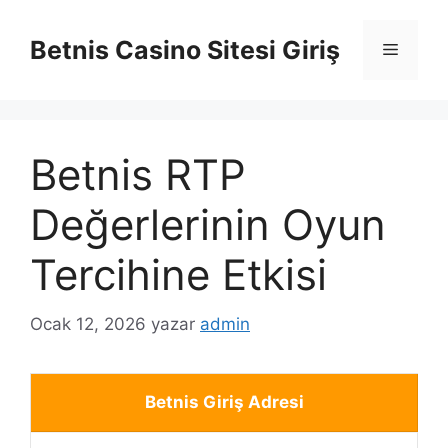
İçeriğe
atla
Betnis Casino Sitesi Giriş
Menü
Betnis RTP
Değerlerinin Oyun
Tercihine Etkisi
Ocak 12, 2026
yazar
admin
Betnis Giriş Adresi