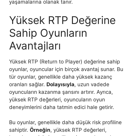
yaşamalarına olanak tanır.
Yüksek RTP Değerine
Sahip Oyunların
Avantajları
Yüksek RTP (Return to Player) değerine sahip
oyunlar, oyuncular için birçok avantaj sunar. Bu
tür oyunlar, genellikle daha yüksek kazanç
oranları sağlar.
Dolayısıyla
, uzun vadede
oyuncuların kazanma şansını artırır. Ayrıca,
yüksek RTP değerleri, oyuncuların oyun
deneyimlerini daha tatmin edici hale getirir.
Bu oyunlar, genellikle daha düşük risk profiline
sahiptir.
Örneğin
, yüksek RTP değerleri,