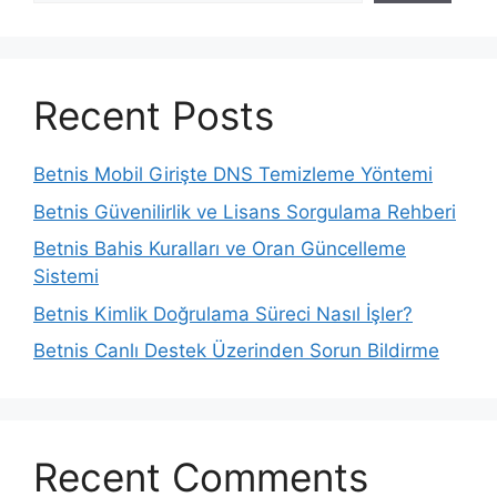
Recent Posts
Betnis Mobil Girişte DNS Temizleme Yöntemi
Betnis Güvenilirlik ve Lisans Sorgulama Rehberi
Betnis Bahis Kuralları ve Oran Güncelleme
Sistemi
Betnis Kimlik Doğrulama Süreci Nasıl İşler?
Betnis Canlı Destek Üzerinden Sorun Bildirme
Recent Comments