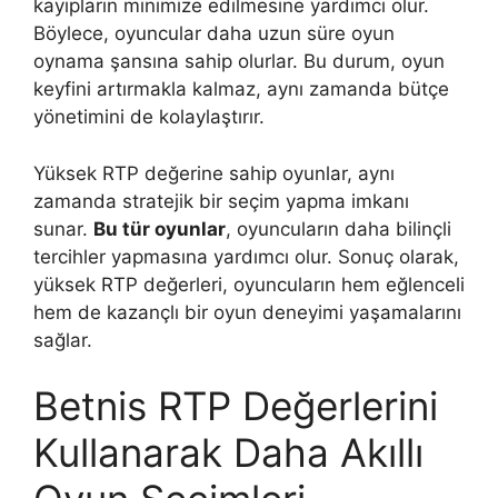
kayıpların minimize edilmesine yardımcı olur.
Böylece, oyuncular daha uzun süre oyun
oynama şansına sahip olurlar. Bu durum, oyun
keyfini artırmakla kalmaz, aynı zamanda bütçe
yönetimini de kolaylaştırır.
Yüksek RTP değerine sahip oyunlar, aynı
zamanda stratejik bir seçim yapma imkanı
sunar.
Bu tür oyunlar
, oyuncuların daha bilinçli
tercihler yapmasına yardımcı olur. Sonuç olarak,
yüksek RTP değerleri, oyuncuların hem eğlenceli
hem de kazançlı bir oyun deneyimi yaşamalarını
sağlar.
Betnis RTP Değerlerini
Kullanarak Daha Akıllı