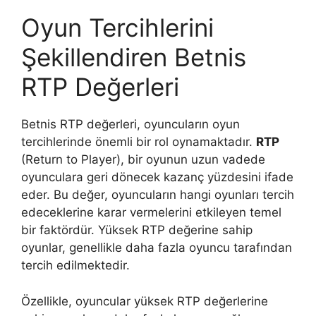
Oyun Tercihlerini
Şekillendiren Betnis
RTP Değerleri
Betnis RTP değerleri, oyuncuların oyun
tercihlerinde önemli bir rol oynamaktadır.
RTP
(Return to Player), bir oyunun uzun vadede
oyunculara geri dönecek kazanç yüzdesini ifade
eder. Bu değer, oyuncuların hangi oyunları tercih
edeceklerine karar vermelerini etkileyen temel
bir faktördür. Yüksek RTP değerine sahip
oyunlar, genellikle daha fazla oyuncu tarafından
tercih edilmektedir.
Özellikle, oyuncular yüksek RTP değerlerine