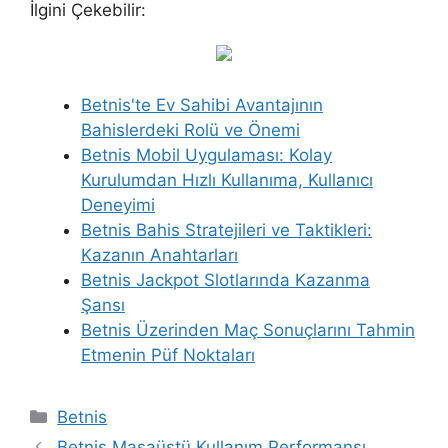
İlgini Çekebilir:
Betnis'te Ev Sahibi Avantajının
Bahislerdeki Rolü ve Önemi
Betnis Mobil Uygulaması: Kolay
Kurulumdan Hızlı Kullanıma, Kullanıcı
Deneyimi
Betnis Bahis Stratejileri ve Taktikleri:
Kazanın Anahtarları
Betnis Jackpot Slotlarında Kazanma
Şansı
Betnis Üzerinden Maç Sonuçlarını Tahmin
Etmenin Püf Noktaları
Kategoriler
Betnis
Betnis Masaüstü Kullanım Performansı