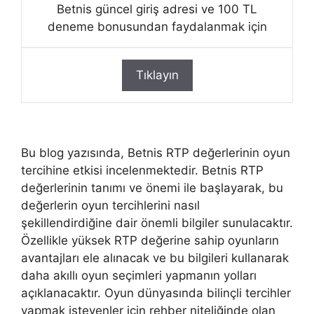
Betnis güncel giriş adresi ve 100 TL
deneme bonusundan faydalanmak için
Tıklayın
Bu blog yazısında, Betnis RTP değerlerinin oyun
tercihine etkisi incelenmektedir. Betnis RTP
değerlerinin tanımı ve önemi ile başlayarak, bu
değerlerin oyun tercihlerini nasıl
şekillendirdiğine dair önemli bilgiler sunulacaktır.
Özellikle yüksek RTP değerine sahip oyunların
avantajları ele alınacak ve bu bilgileri kullanarak
daha akıllı oyun seçimleri yapmanın yolları
açıklanacaktır. Oyun dünyasında bilinçli tercihler
yapmak isteyenler için rehber niteliğinde olan