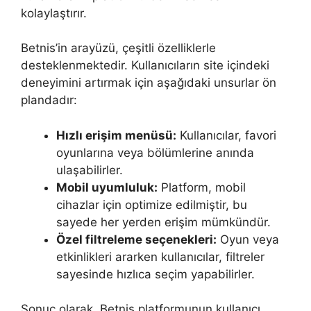
kolaylaştırır.
Betnis’in arayüzü, çeşitli özelliklerle
desteklenmektedir. Kullanıcıların site içindeki
deneyimini artırmak için aşağıdaki unsurlar ön
plandadır:
Hızlı erişim menüsü:
Kullanıcılar, favori
oyunlarına veya bölümlerine anında
ulaşabilirler.
Mobil uyumluluk:
Platform, mobil
cihazlar için optimize edilmiştir, bu
sayede her yerden erişim mümkündür.
Özel filtreleme seçenekleri:
Oyun veya
etkinlikleri ararken kullanıcılar, filtreler
sayesinde hızlıca seçim yapabilirler.
Sonuç olarak, Betnis platformunun kullanıcı