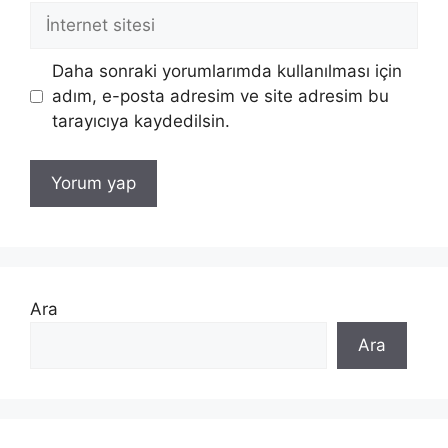
İnternet
sitesi
Daha sonraki yorumlarımda kullanılması için
adım, e-posta adresim ve site adresim bu
tarayıcıya kaydedilsin.
Ara
Ara