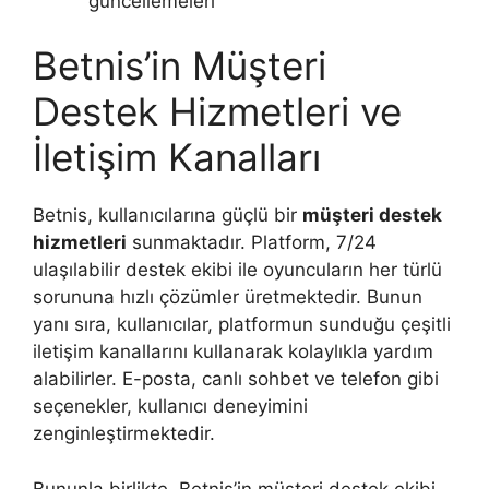
güncellemeleri
Betnis’in Müşteri
Destek Hizmetleri ve
İletişim Kanalları
Betnis, kullanıcılarına güçlü bir
müşteri destek
hizmetleri
sunmaktadır. Platform, 7/24
ulaşılabilir destek ekibi ile oyuncuların her türlü
sorununa hızlı çözümler üretmektedir. Bunun
yanı sıra, kullanıcılar, platformun sunduğu çeşitli
iletişim kanallarını kullanarak kolaylıkla yardım
alabilirler. E-posta, canlı sohbet ve telefon gibi
seçenekler, kullanıcı deneyimini
zenginleştirmektedir.
Bununla birlikte, Betnis’in müşteri destek ekibi,