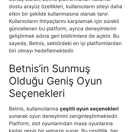
dostu arayüz özellikleri, kullanıcıların siteyi daha
etkin bir şekilde kullanmasına olanak tanır.
Kullanıcıların ihtiyaçlarını karşılamak için sürekli
güncellenen bu platform, ayrıca deneyimlerini
geliştirmek adına geri bildirimlere de açıktır. Bu
sayede, Betnis, sektördeki en iyi platformlardan
biri olmayı hedeflemektedir.
Betnis’in Sunmuş
Olduğu Geniş Oyun
Seçenekleri
Betnis, kullanıcılarına
çeşitli oyun seçenekleri
sunarak oyun deneyimini zenginleştirmektedir.
Platform, slot oyunlarından masa oyunlarına
kadar geniş bir yelpaze sunar. Bu çeşitlilik, her