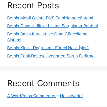
Recent Posts
Betnis Mobil Girişte DNS Temizleme Yöntemi
Betnis Güvenilirlik ve Lisans Sorgulama Rehberi
Betnis Bahis Kuralları ve Oran Güncelleme
Sistemi
Betnis Kimlik Doğrulama Süreci Nasıl İşler?
Betnis Canlı Destek Üzerinden Sorun Bildirme
Recent Comments
A WordPress Commenter
-
Hello world!