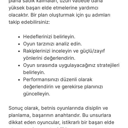
plana sadık kalmaları, uzun vadede daha
yüksek başarı elde etmelerine yardımcı
olacaktır. Bir plan oluşturmak için şu adımları
takip edebilirsiniz:
Hedeflerinizi belirleyin.
Oyun tarzınızı analiz edin.
Rakiplerinizi inceleyin ve güçlü/zayıf
yönlerini değerlendirin.
Oyun sırasında uygulayacağınız stratejileri
belirleyin.
Performansınızı düzenli olarak
değerlendirin ve gerekirse planınızı
güncelleyin.
Sonuç olarak, betnis oyunlarında disiplin ve
planlama, başarının anahtarıdır. Bu unsurlara
dikkat eden oyuncular, istikrarlı bir başarı elde