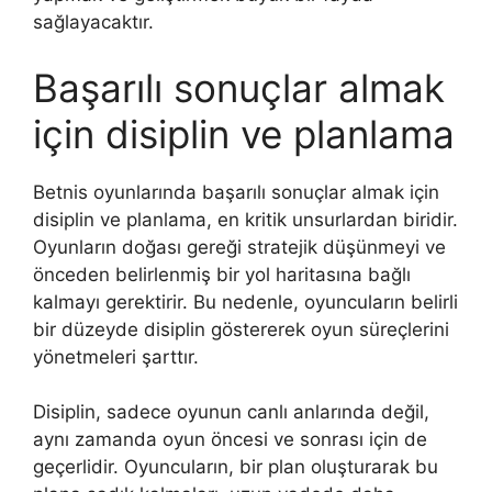
sağlayacaktır.
Başarılı sonuçlar almak
için disiplin ve planlama
Betnis oyunlarında başarılı sonuçlar almak için
disiplin ve planlama, en kritik unsurlardan biridir.
Oyunların doğası gereği stratejik düşünmeyi ve
önceden belirlenmiş bir yol haritasına bağlı
kalmayı gerektirir. Bu nedenle, oyuncuların belirli
bir düzeyde disiplin göstererek oyun süreçlerini
yönetmeleri şarttır.
Disiplin, sadece oyunun canlı anlarında değil,
aynı zamanda oyun öncesi ve sonrası için de
geçerlidir. Oyuncuların, bir plan oluşturarak bu