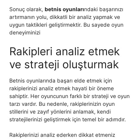
Sonuç olarak,
betnis oyunları
ndaki başarınızı
artırmanın yolu, dikkatli bir analiz yapmak ve
uygun taktikleri geliştirmektir. Bu sayede oyun
deneyiminizi
Rakipleri analiz etmek
ve strateji oluşturmak
Betnis oyunlarında başarı elde etmek için
rakiplerinizi analiz etmek hayati bir öneme
sahiptir. Her oyuncunun farklı bir strateji ve oyun
tarzı vardır. Bu nedenle, rakiplerinizin oyun
stillerini ve zayıf yönlerini anlamak, kendi
stratejilerinizi geliştirmek için temel bir adımdır.
Rakiplerinizi analiz ederken dikkat etmeniz