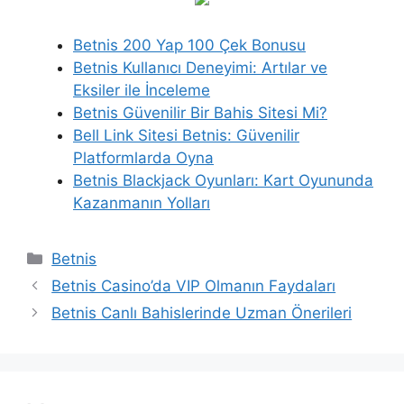
Betnis 200 Yap 100 Çek Bonusu
Betnis Kullanıcı Deneyimi: Artılar ve
Eksiler ile İnceleme
Betnis Güvenilir Bir Bahis Sitesi Mi?
Bell Link Sitesi Betnis: Güvenilir
Platformlarda Oyna
Betnis Blackjack Oyunları: Kart Oyununda
Kazanmanın Yolları
Kategoriler
Betnis
Betnis Casino’da VIP Olmanın Faydaları
Betnis Canlı Bahislerinde Uzman Önerileri