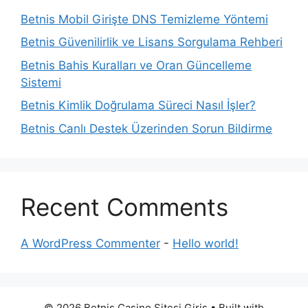
Betnis Mobil Girişte DNS Temizleme Yöntemi
Betnis Güvenilirlik ve Lisans Sorgulama Rehberi
Betnis Bahis Kuralları ve Oran Güncelleme
Sistemi
Betnis Kimlik Doğrulama Süreci Nasıl İşler?
Betnis Canlı Destek Üzerinden Sorun Bildirme
Recent Comments
A WordPress Commenter
-
Hello world!
© 2026 Betnis Casino Sitesi Giriş
• Built with