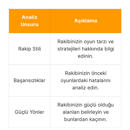
Analiz
Açıklama
Unsuru
Rakibinizin oyun tarzı ve
Rakip Stili
stratejileri hakkında bilgi
edinin.
Rakibinizin önceki
Başarısızlıklar
oyunlardaki hatalarını
analiz edin.
Rakibinizin güçlü olduğu
Güçlü Yönler
alanları belirleyin ve
bunlardan kaçının.