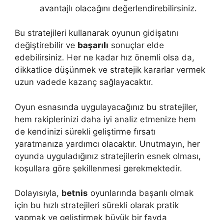
avantajlı olacağını değerlendirebilirsiniz.
Bu stratejileri kullanarak oyunun gidişatını
değiştirebilir ve
başarılı
sonuçlar elde
edebilirsiniz. Her ne kadar hız önemli olsa da,
dikkatlice düşünmek ve stratejik kararlar vermek
uzun vadede kazanç sağlayacaktır.
Oyun esnasında uygulayacağınız bu stratejiler,
hem rakiplerinizi daha iyi analiz etmenize hem
de kendinizi sürekli geliştirme fırsatı
yaratmanıza yardımcı olacaktır. Unutmayın, her
oyunda uyguladığınız stratejilerin esnek olması,
koşullara göre şekillenmesi gerekmektedir.
Dolayısıyla,
betnis
oyunlarında başarılı olmak
için bu hızlı stratejileri sürekli olarak pratik
yapmak ve geliştirmek büyük bir fayda