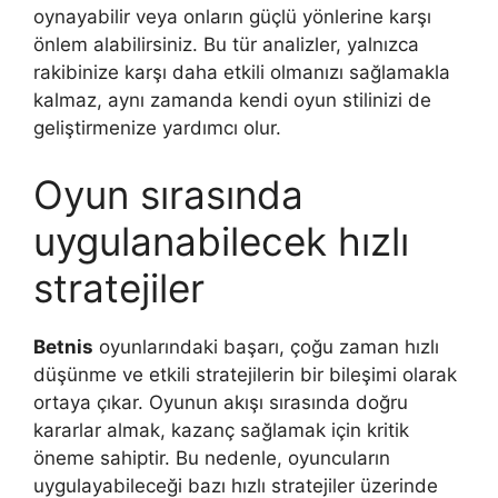
oynayabilir veya onların güçlü yönlerine karşı
önlem alabilirsiniz. Bu tür analizler, yalnızca
rakibinize karşı daha etkili olmanızı sağlamakla
kalmaz, aynı zamanda kendi oyun stilinizi de
geliştirmenize yardımcı olur.
Oyun sırasında
uygulanabilecek hızlı
stratejiler
Betnis
oyunlarındaki başarı, çoğu zaman hızlı
düşünme ve etkili stratejilerin bir bileşimi olarak
ortaya çıkar. Oyunun akışı sırasında doğru
kararlar almak, kazanç sağlamak için kritik
öneme sahiptir. Bu nedenle, oyuncuların
uygulayabileceği bazı hızlı stratejiler üzerinde