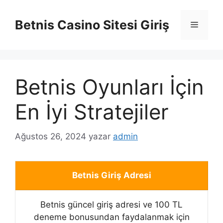
İçeriğe
atla
Betnis Casino Sitesi Giriş
Menü
Betnis Oyunları İçin
En İyi Stratejiler
Ağustos 26, 2024
yazar
admin
Betnis Giriş Adresi
Betnis güncel giriş adresi ve 100 TL
deneme bonusundan faydalanmak için