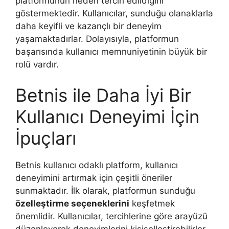
platformunun neden tercih edildiğini
göstermektedir. Kullanıcılar, sunduğu olanaklarla
daha keyifli ve kazançlı bir deneyim
yaşamaktadırlar. Dolayısıyla, platformun
başarısında kullanıcı memnuniyetinin büyük bir
rolü vardır.
Betnis ile Daha İyi Bir
Kullanıcı Deneyimi İçin
İpuçları
Betnis kullanıcı odaklı platform, kullanıcı
deneyimini artırmak için çeşitli öneriler
sunmaktadır. İlk olarak, platformun sunduğu
özelleştirme seçeneklerini
keşfetmek
önemlidir. Kullanıcılar, tercihlerine göre arayüzü
düzenleyerek deneyimlerini kişiselleştirebilirler.