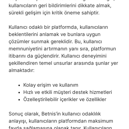
kullanıcıların geri bildirimlerini dikkate almak,
sürekli gelişim için kritik öneme sahiptir.
Kullanıcı odaklı bir platformda, kullanıcıların
beklentilerini anlamak ve bunlara uygun
çözümler sunmak gereklidir. Bu, kullanıcı
memnuniyetini artırmanın yanı sıra, platformun
itibarını da güçlendirir. Kullanıcı deneyimini
şekillendiren temel unsurlar arasında şunlar yer
almaktadır:
Kolay erişim ve kullanım
Hızlı ve etkili müşteri destek hizmetleri
Özelleştirilebilir içerikler ve özellikler
Sonuç olarak, Betnis’in kullanıcı odaklılık
anlayışı, kullanıcıların platformdan maksimum
fayda sağlamasına olanak tanır. Kullanıcıların