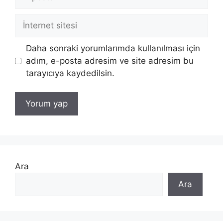
posta
İnternet
sitesi
Daha sonraki yorumlarımda kullanılması için
adım, e-posta adresim ve site adresim bu
tarayıcıya kaydedilsin.
Ara
Ara