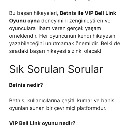
Bu başarı hikayeleri,
Betnis ile VIP Bell Link
Oyunu oyna
deneyimini zenginleştiren ve
oyunculara ilham veren gerçek yaşam
örnekleridir. Her oyuncunun kendi hikayesini
yazabileceğini unutmamak önemlidir. Belki de
sıradaki başarı hikayesi sizinki olacak!
Sık Sorulan Sorular
Betnis nedir?
Betnis, kullanıcılarına çeşitli kumar ve bahis
oyunları sunan bir çevrimiçi platformdur.
VIP Bell Link oyunu nedir?