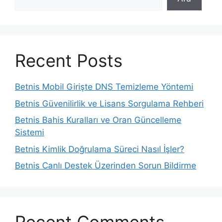
Recent Posts
Betnis Mobil Girişte DNS Temizleme Yöntemi
Betnis Güvenilirlik ve Lisans Sorgulama Rehberi
Betnis Bahis Kuralları ve Oran Güncelleme
Sistemi
Betnis Kimlik Doğrulama Süreci Nasıl İşler?
Betnis Canlı Destek Üzerinden Sorun Bildirme