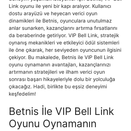
Link oyunu ile yeni bir kapı aralıyor. Kullanıcı
dostu arayüzü ve heyecan verici oyun
dinamikleri ile Betnis, oyunculara unutulmaz
anlar sunarken, kazançlarını artırma fırsatlarını
da beraberinde getiriyor. VIP Bell Link, stratejik
oynanış mekanikleri ve etkileyici ödül sistemleri
ile öne çıkarak, her seviyeden oyuncunun ilgisini
çekiyor. Bu makalede, Betnis ile VIP Bell Link
oyunu oynamanın avantajları, kazançlarınızı
artırmanın stratejileri ve ilham verici oyun
sonrası başarı hikayeleriyle dolu bir yolculuğa
çıkacağız. Hadi, birlikte bu eşsiz deneyimi
keşfedelim!
Betnis İle VIP Bell Link
Oyunu Oynamanın