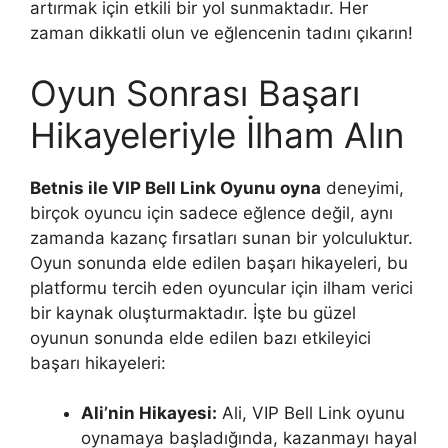
artırmak için etkili bir yol sunmaktadır. Her
zaman dikkatli olun ve eğlencenin tadını çıkarın!
Oyun Sonrası Başarı
Hikayeleriyle İlham Alın
Betnis ile VIP Bell Link Oyunu oyna
deneyimi,
birçok oyuncu için sadece eğlence değil, aynı
zamanda kazanç fırsatları sunan bir yolculuktur.
Oyun sonunda elde edilen başarı hikayeleri, bu
platformu tercih eden oyuncular için ilham verici
bir kaynak oluşturmaktadır. İşte bu güzel
oyunun sonunda elde edilen bazı etkileyici
başarı hikayeleri:
Ali’nin Hikayesi:
Ali, VIP Bell Link oyunu
oynamaya başladığında, kazanmayı hayal