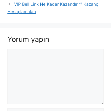
VIP Bell Link Ne Kadar Kazandırır? Kazanç
Hesaplamaları
Yorum yapın
Yorum
İsim