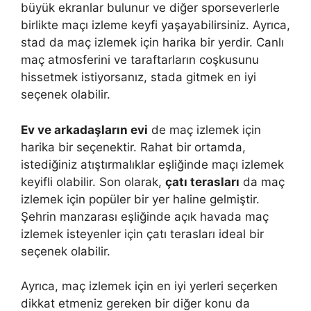
büyük ekranlar bulunur ve diğer sporseverlerle
birlikte maçı izleme keyfi yaşayabilirsiniz. Ayrıca,
stad da maç izlemek için harika bir yerdir. Canlı
maç atmosferini ve taraftarların coşkusunu
hissetmek istiyorsanız, stada gitmek en iyi
seçenek olabilir.
Ev ve arkadaşların evi
de maç izlemek için
harika bir seçenektir. Rahat bir ortamda,
istediğiniz atıştırmalıklar eşliğinde maçı izlemek
keyifli olabilir. Son olarak,
çatı terasları
da maç
izlemek için popüler bir yer haline gelmiştir.
Şehrin manzarası eşliğinde açık havada maç
izlemek isteyenler için çatı terasları ideal bir
seçenek olabilir.
Ayrıca, maç izlemek için en iyi yerleri seçerken
dikkat etmeniz gereken bir diğer konu da