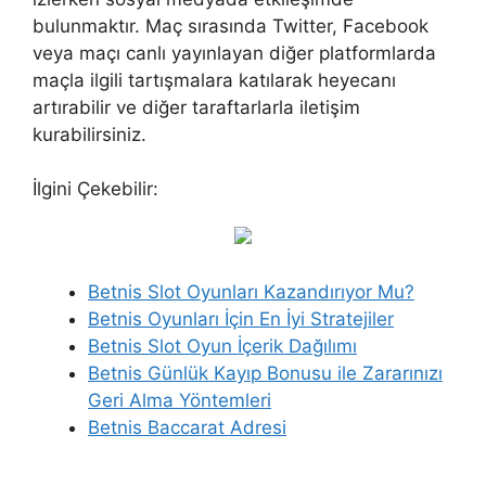
bulunmaktır. Maç sırasında Twitter, Facebook
veya maçı canlı yayınlayan diğer platformlarda
maçla ilgili tartışmalara katılarak heyecanı
artırabilir ve diğer taraftarlarla iletişim
kurabilirsiniz.
İlgini Çekebilir:
Betnis Slot Oyunları Kazandırıyor Mu?
Betnis Oyunları İçin En İyi Stratejiler
Betnis Slot Oyun İçerik Dağılımı
Betnis Günlük Kayıp Bonusu ile Zararınızı
Geri Alma Yöntemleri
Betnis Baccarat Adresi