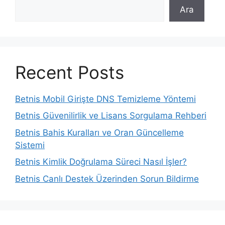
Ara
Recent Posts
Betnis Mobil Girişte DNS Temizleme Yöntemi
Betnis Güvenilirlik ve Lisans Sorgulama Rehberi
Betnis Bahis Kuralları ve Oran Güncelleme
Sistemi
Betnis Kimlik Doğrulama Süreci Nasıl İşler?
Betnis Canlı Destek Üzerinden Sorun Bildirme