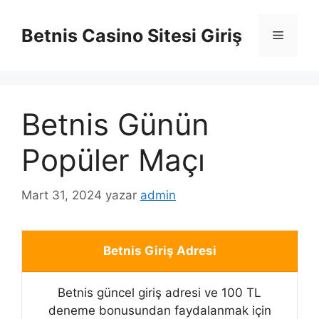
İçeriğe
atla
Betnis Casino Sitesi Giriş
Menü
Betnis Günün
Popüler Maçı
Mart 31, 2024
yazar
admin
Betnis Giriş Adresi
Betnis güncel giriş adresi ve 100 TL
deneme bonusundan faydalanmak için