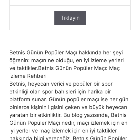
Tıklayın
Betnis Günün Popüler Maçı hakkında her şeyi
öğrenin: maçın ne olduğu, en iyi izleme yerleri
ve taktikler.Betnis Günün Popüler Maçı: Maç
İzleme Rehberi
Betnis, heyecan verici ve popüler bir spor
etkinliği olan spor bahisleri için harika bir
platform sunar. Günün popüler maçı ise her gün
binlerce kişinin ilgisini çeken ve büyük heyecan
yaratan bir etkinliktir. Bu blog yazısında, Betnis
Günün Popüler Maçı nedir, maçı izlemek için en
iyi yerler ve maç izlemek için en iyi taktikler
hakkında bilgi vereceğiz. Betnis Günün Popüler