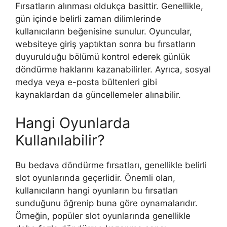
Fırsatların alınması oldukça basittir. Genellikle,
gün içinde belirli zaman dilimlerinde
kullanıcıların beğenisine sunulur. Oyuncular,
websiteye giriş yaptıktan sonra bu fırsatların
duyurulduğu bölümü kontrol ederek günlük
döndürme haklarını kazanabilirler. Ayrıca, sosyal
medya veya e-posta bültenleri gibi
kaynaklardan da güncellemeler alınabilir.
Hangi Oyunlarda
Kullanılabilir?
Bu bedava döndürme fırsatları, genellikle belirli
slot oyunlarında geçerlidir. Önemli olan,
kullanıcıların hangi oyunların bu fırsatları
sunduğunu öğrenip buna göre oynamalarıdır.
Örneğin, popüler slot oyunlarında genellikle