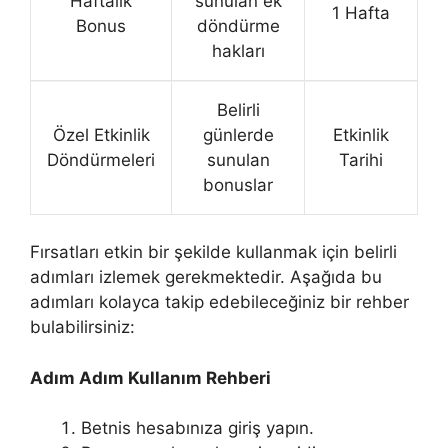
Haftalık
sunulan ek
1 Hafta
Bonus
döndürme
hakları
Belirli
Özel Etkinlik
günlerde
Etkinlik
Döndürmeleri
sunulan
Tarihi
bonuslar
Fırsatları etkin bir şekilde kullanmak için belirli
adımları izlemek gerekmektedir. Aşağıda bu
adımları kolayca takip edebileceğiniz bir rehber
bulabilirsiniz:
Adım Adım Kullanım Rehberi
Betnis hesabınıza giriş yapın.