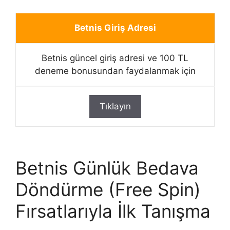
Betnis Giriş Adresi
Betnis güncel giriş adresi ve 100 TL
deneme bonusundan faydalanmak için
Tıklayın
Betnis Günlük Bedava
Döndürme (Free Spin)
Fırsatlarıyla İlk Tanışma