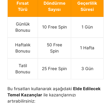
Fırsat
Döndürme
Geçerlilik
Türü
Sayısı
Süresi
Günlük
10 Free Spin
1 Gün
Bonusu
Haftalık
50 Free
1 Hafta
Bonusu
Spin
Tatil
25 Free Spin
3 Gün
Bonusu
Bu fırsatları kullanarak aşağıdaki
Elde Edilecek
Temel Kazançlar
ile kazançlarınızı
artırabilirsiniz: