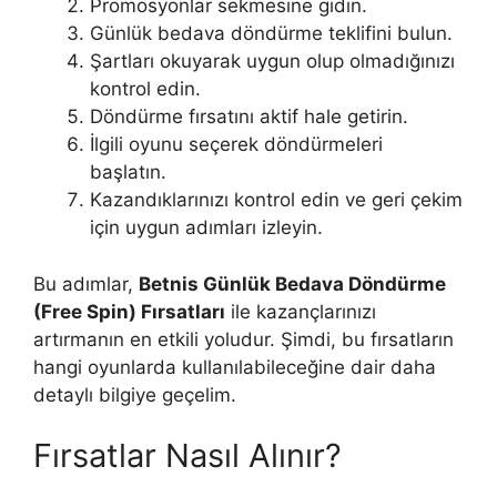
Promosyonlar sekmesine gidin.
Günlük bedava döndürme teklifini bulun.
Şartları okuyarak uygun olup olmadığınızı
kontrol edin.
Döndürme fırsatını aktif hale getirin.
İlgili oyunu seçerek döndürmeleri
başlatın.
Kazandıklarınızı kontrol edin ve geri çekim
için uygun adımları izleyin.
Bu adımlar,
Betnis Günlük Bedava Döndürme
(Free Spin) Fırsatları
ile kazançlarınızı
artırmanın en etkili yoludur. Şimdi, bu fırsatların
hangi oyunlarda kullanılabileceğine dair daha
detaylı bilgiye geçelim.
Fırsatlar Nasıl Alınır?