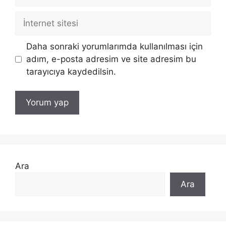
posta
İnternet
sitesi
Daha sonraki yorumlarımda kullanılması için
adım, e-posta adresim ve site adresim bu
tarayıcıya kaydedilsin.
Ara
Ara