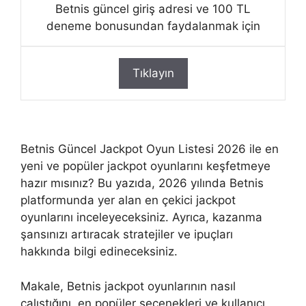
Betnis güncel giriş adresi ve 100 TL
deneme bonusundan faydalanmak için
Tıklayın
Betnis Güncel Jackpot Oyun Listesi 2026 ile en
yeni ve popüler jackpot oyunlarını keşfetmeye
hazır mısınız? Bu yazıda, 2026 yılında Betnis
platformunda yer alan en çekici jackpot
oyunlarını inceleyeceksiniz. Ayrıca, kazanma
şansınızı artıracak stratejiler ve ipuçları
hakkında bilgi edineceksiniz.
Makale, Betnis jackpot oyunlarının nasıl
çalıştığını, en popüler seçenekleri ve kullanıcı