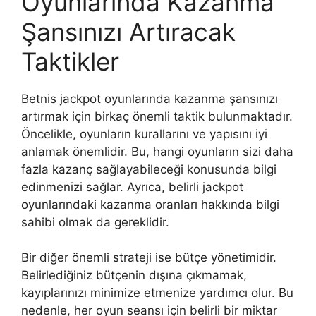
Oyunlarında Kazanma
Şansınızı Artıracak
Taktikler
Betnis jackpot oyunlarında kazanma şansınızı
artırmak için birkaç önemli taktik bulunmaktadır.
Öncelikle, oyunların kurallarını ve yapısını iyi
anlamak önemlidir. Bu, hangi oyunların sizi daha
fazla kazanç sağlayabileceği konusunda bilgi
edinmenizi sağlar. Ayrıca, belirli jackpot
oyunlarındaki kazanma oranları hakkında bilgi
sahibi olmak da gereklidir.
Bir diğer önemli strateji ise bütçe yönetimidir.
Belirlediğiniz bütçenin dışına çıkmamak,
kayıplarınızı minimize etmenize yardımcı olur. Bu
nedenle, her oyun seansı için belirli bir miktar