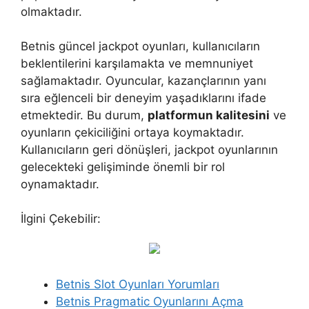
olmaktadır.
Betnis güncel jackpot oyunları, kullanıcıların
beklentilerini karşılamakta ve memnuniyet
sağlamaktadır. Oyuncular, kazançlarının yanı
sıra eğlenceli bir deneyim yaşadıklarını ifade
etmektedir. Bu durum,
platformun kalitesini
ve
oyunların çekiciliğini ortaya koymaktadır.
Kullanıcıların geri dönüşleri, jackpot oyunlarının
gelecekteki gelişiminde önemli bir rol
oynamaktadır.
İlgini Çekebilir:
Betnis Slot Oyunları Yorumları
Betnis Pragmatic Oyunlarını Açma