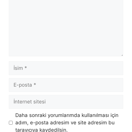
İsim
E-
posta
İnternet
sitesi
Daha sonraki yorumlarımda kullanılması için
adım, e-posta adresim ve site adresim bu
tarayıcıya kaydedilsin.