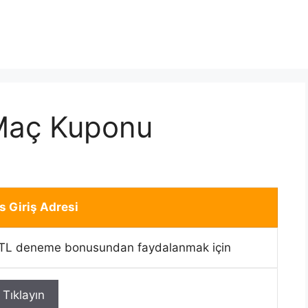
 Maç Kuponu
s Giriş Adresi
00 TL deneme bonusundan faydalanmak için
Tıklayın