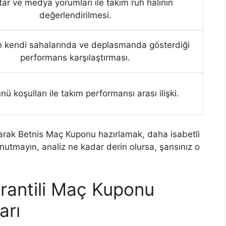
tar ve medya yorumları ile takım ruh halinin
değerlendirilmesi.
n kendi sahalarında ve deplasmanda gösterdiği
performans karşılaştırması.
ü koşulları ile takım performansı arası ilişki.
lanarak Betnis Maç Kuponu hazırlamak, daha isabetli
nutmayın, analiz ne kadar derin olursa, şansınız o
arantili Maç Kuponu
arı