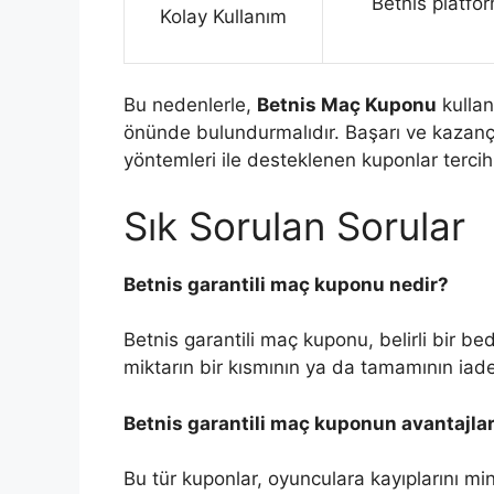
Betnis platfo
Kolay Kullanım
Bu nedenlerle,
Betnis Maç Kuponu
kullan
önünde bulundurmalıdır. Başarı ve kazanç e
yöntemleri ile desteklenen kuponlar tercih 
Sık Sorulan Sorular
Betnis garantili maç kuponu nedir?
Betnis garantili maç kuponu, belirli bir bed
miktarın bir kısmının ya da tamamının iade
Betnis garantili maç kuponun avantajlar
Bu tür kuponlar, oyunculara kayıplarını m