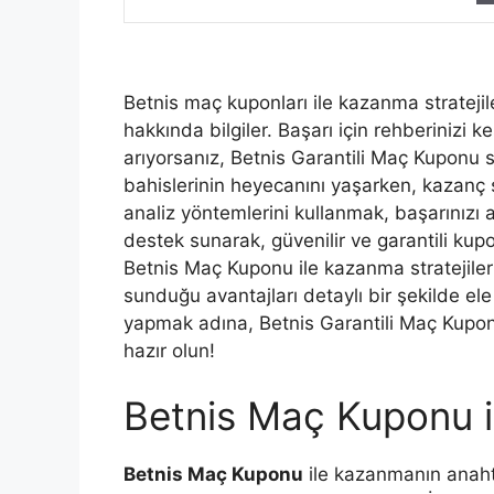
Betnis maç kuponları ile kazanma stratejile
hakkında bilgiler. Başarı için rehberinizi 
arıyorsanız, Betnis Garantili Maç Kuponu s
bahislerinin heyecanını yaşarken, kazanç s
analiz yöntemlerini kullanmak, başarınızı 
destek sunarak, güvenilir ve garantili kup
Betnis Maç Kuponu ile kazanma stratejileri
sunduğu avantajları detaylı bir şekilde ele
yapmak adına, Betnis Garantili Maç Kuponu 
hazır olun!
Betnis Maç Kuponu il
Betnis Maç Kuponu
ile kazanmanın anahta