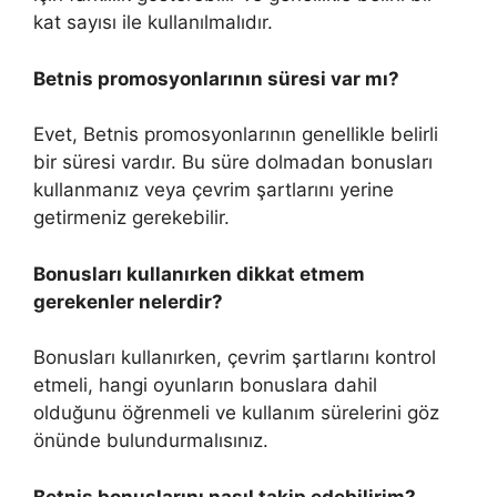
kat sayısı ile kullanılmalıdır.
Betnis promosyonlarının süresi var mı?
Evet, Betnis promosyonlarının genellikle belirli
bir süresi vardır. Bu süre dolmadan bonusları
kullanmanız veya çevrim şartlarını yerine
getirmeniz gerekebilir.
Bonusları kullanırken dikkat etmem
gerekenler nelerdir?
Bonusları kullanırken, çevrim şartlarını kontrol
etmeli, hangi oyunların bonuslara dahil
olduğunu öğrenmeli ve kullanım sürelerini göz
önünde bulundurmalısınız.
Betnis bonuslarını nasıl takip edebilirim?