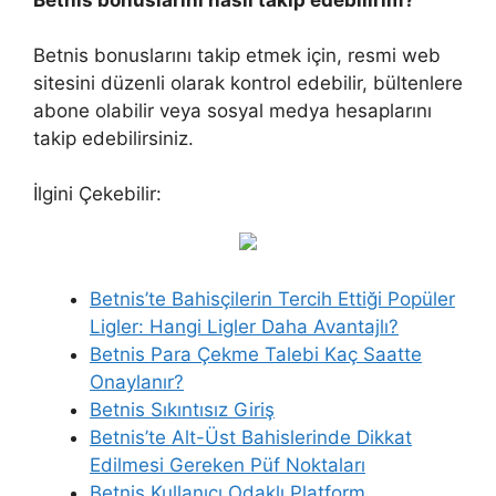
Betnis bonuslarını takip etmek için, resmi web
sitesini düzenli olarak kontrol edebilir, bültenlere
abone olabilir veya sosyal medya hesaplarını
takip edebilirsiniz.
İlgini Çekebilir:
Betnis’te Bahisçilerin Tercih Ettiği Popüler
Ligler: Hangi Ligler Daha Avantajlı?
Betnis Para Çekme Talebi Kaç Saatte
Onaylanır?
Betnis Sıkıntısız Giriş
Betnis’te Alt-Üst Bahislerinde Dikkat
Edilmesi Gereken Püf Noktaları
Betnis Kullanıcı Odaklı Platform