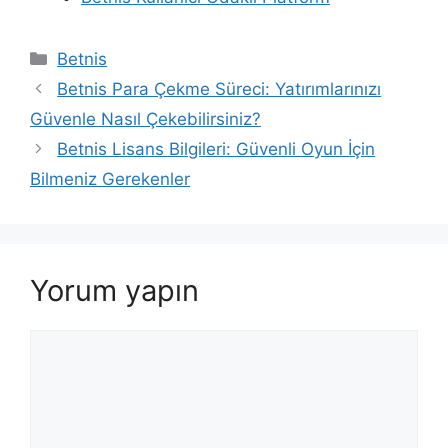
Kategoriler
Betnis
Betnis Para Çekme Süreci: Yatırımlarınızı
Güvenle Nasıl Çekebilirsiniz?
Betnis Lisans Bilgileri: Güvenli Oyun İçin
Bilmeniz Gerekenler
Yorum yapın
Yorum