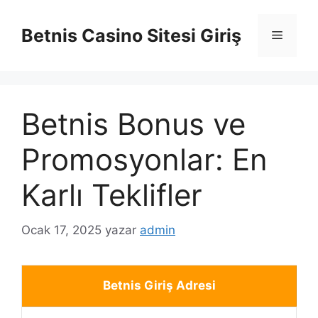
İçeriğe
atla
Betnis Casino Sitesi Giriş
Menü
Betnis Bonus ve
Promosyonlar: En
Karlı Teklifler
Ocak 17, 2025
yazar
admin
Betnis Giriş Adresi