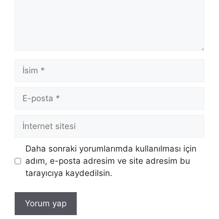
İsim
E-
posta
İnternet
sitesi
Daha sonraki yorumlarımda kullanılması için
adım, e-posta adresim ve site adresim bu
tarayıcıya kaydedilsin.