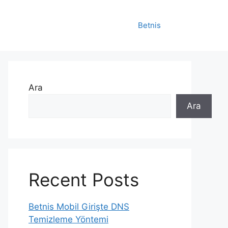
Betnis
Ara
Ara
Recent Posts
Betnis Mobil Girişte DNS
Temizleme Yöntemi