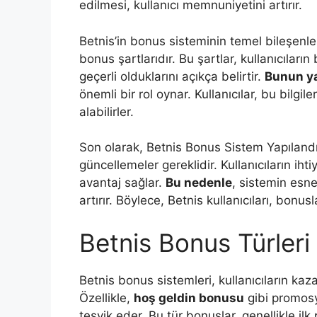
edilmesi, kullanıcı memnuniyetini artırır.
Betnis’in bonus sisteminin temel bileşenler
bonus şartlarıdır. Bu şartlar, kullanıcıları
geçerli olduklarını açıkça belirtir.
Bunun ya
önemli bir rol oynar. Kullanıcılar, bu bilgi
alabilirler.
Son olarak, Betnis Bonus Sistem Yapılandırm
güncellemeler gereklidir. Kullanıcıların ih
avantaj sağlar.
Bu nedenle
, sistemin esne
artırır. Böylece, Betnis kullanıcıları, bonu
Betnis Bonus Türleri 
Betnis bonus sistemleri, kullanıcıların kaza
Özellikle,
hoş geldin bonusu
gibi promosyo
teşvik eder. Bu tür bonuslar, genellikle ilk p