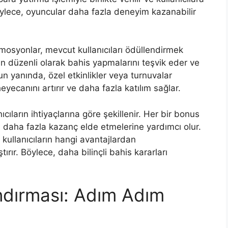
lece, oyuncular daha fazla deneyim kazanabilir
omosyonlar, mevcut kullanıcıları ödüllendirmek
rın düzenli olarak bahis yapmalarını teşvik eder ve
un yanında, özel etkinlikler veya turnuvalar
eyecanını artırır ve daha fazla katılım sağlar.
cıların ihtiyaçlarına göre şekillenir. Her bir bonus
rın daha fazla kazanç elde etmelerine yardımcı olur.
, kullanıcıların hangi avantajlardan
tırır. Böylece, daha bilinçli bahis kararları
ndırması: Adım Adım