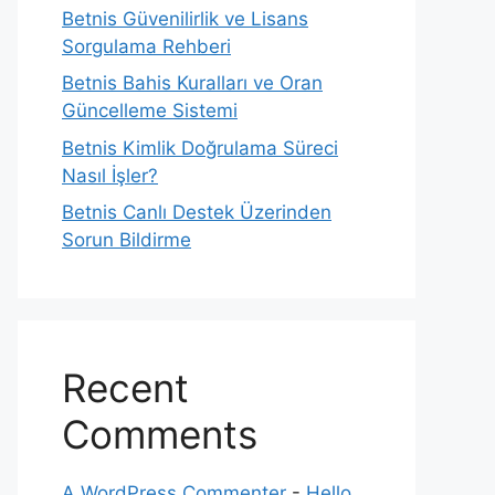
Betnis Güvenilirlik ve Lisans
Sorgulama Rehberi
Betnis Bahis Kuralları ve Oran
Güncelleme Sistemi
Betnis Kimlik Doğrulama Süreci
Nasıl İşler?
Betnis Canlı Destek Üzerinden
Sorun Bildirme
Recent
Comments
A WordPress Commenter
-
Hello