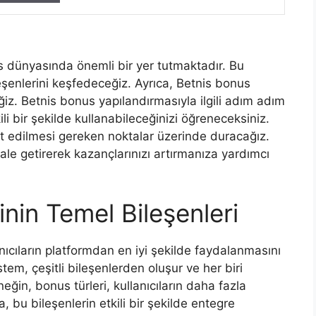
s dünyasında önemli bir yer tutmaktadır. Bu
eşenlerini keşfedeceğiz. Ayrıca, Betnis bonus
eğiz. Betnis bonus yapılandırmasıyla ilgili adım adım
li bir şekilde kullanabileceğinizi öğreneceksiniz.
at edilmesi gereken noktalar üzerinde duracağız.
ale getirerek kazançlarınızı artırmanıza yardımcı
nin Temel Bileşenleri
ıcıların platformdan en iyi şekilde faydalanmasını
em, çeşitli bileşenlerden oluşur ve her biri
eğin, bonus türleri, kullanıcıların daha fazla
, bu bileşenlerin etkili bir şekilde entegre