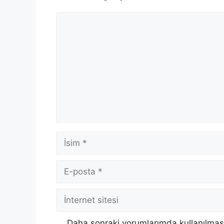
Yorum
İsim
E-
posta
İnternet
sitesi
Daha sonraki yorumlarımda kullanılması